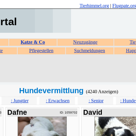
Tierhimmel.org
|
Flugpate.or
rtal
Katze & Co
Neuzugänge
Tie
te
Pflegestellen
Suchmeldungen
Happ
Hundevermittlung
(4240 Anzeigen)
: Jungtier
: Erwachsen
: Senior
: Hunde
Dafne
David
3
ID: 1059702