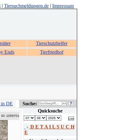
g
|
Tiersuchmeldungen.de
|
Impressum
rsitter
Tierschutzhelfer
y Ends
Tierfriedhof
 in DE
Suche:
Quicksuche
ID: 1059701
D E T A I L S U C H
E