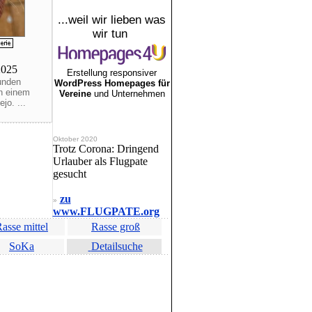
...weil wir lieben was
wir tun
/2025
Erstellung responsiver
unden
WordPress Homepages für
in einem
Vereine
und Unternehmen
jo. ...
Oktober 2020
Trotz Corona: Dringend
Urlauber als Flugpate
gesucht
zu
»
www.FLUGPATE.org
asse mittel
Rasse groß
SoKa
Detailsuche