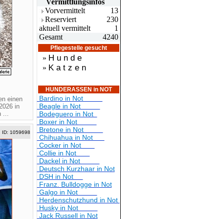
Vermittlungsin
fos
Vorvermittelt
13
Reserviert
230
aktuell vermittelt
1
Gesamt
4240
Pflegestelle gesucht
H u n d e
»
K a t z e n
»
4
HUNDERASSEN in NOT
Bardino in Not
sen einen
Beagle in Not
2026 in
 ...
Bodeguero in Not
Boxer in Not
Bretone in Not
ID: 1059698
Chihuahua in Not
Cocker in Not
Collie in Not
Dackel in Not
Deutsch Kurzhaar in Not
DSH in Not
Franz. Bulldogge in Not
Galgo in Not
Herdenschutzhund in Not
Husky in Not
Jack Russell in Not