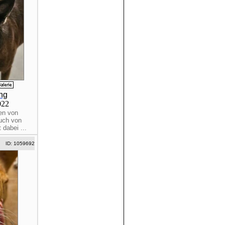
ng
2022
en von
such von
dabei ...
ID: 1059692