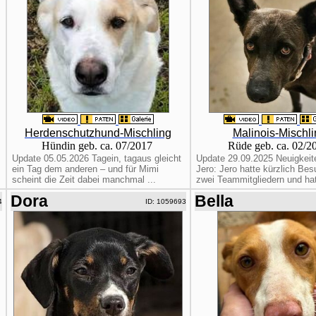
Herdenschutzhund-Mischling
Malinois-Mischli
Hündin geb. ca. 07/2017
Rüde geb. ca. 02/
Update 05.05.2026 Tagein, tagaus gleicht
Update 29.09.2025 Neuigkeit
ein Tag dem anderen – und für Mimi
Jero: Jero hatte kürzlich Be
scheint die Zeit dabei manchmal ...
zwei Teammitgliedern und hat 
Dora
Bella
4
ID: 1059693