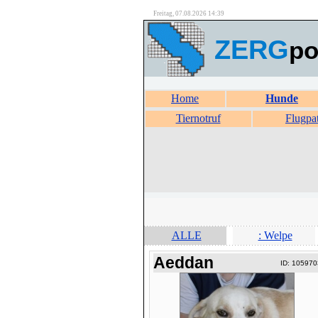
Freitag, 07.08.2026 14:39
ZERG
po
Home
Hunde
Tiernotruf
Flugpa
ALLE
: Welpe
Aeddan
ID: 105970