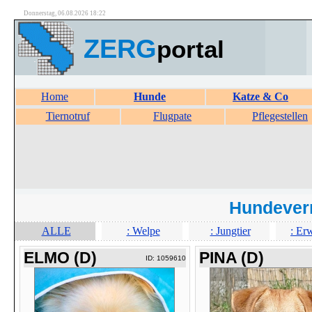
Donnerstag, 06.08.2026 18:22
ZERG
portal
Home
Hunde
Katze & Co
Tiernotruf
Flugpate
Pflegestellen
Hundever
ALLE
: Welpe
: Jungtier
: Er
ELMO (D)
PINA (D)
ID: 1059610