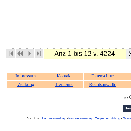
S
Anz 1 bis 12 v. 4224
Impressum
Kontakt
Datenschutz
Werbung
Tierheime
Rechtsanwälte
g
© 20
Suchlinks:
Hundevermittlung
-
Katzenvermittlung
-
Welpenvermittlung
-
Rass