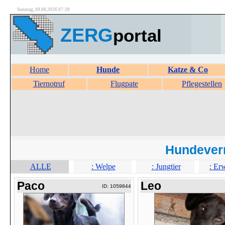
Sonntag, 09.08.2026 07:39
ZERG
portal
Home
Hunde
Katze & Co
Tiernotruf
Flugpate
Pflegestellen
Hundever
ALLE
: Welpe
: Jungtier
: Er
Paco
Leo
ID: 1059844