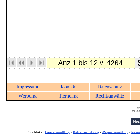
S
Anz 1 bis 12 v. 4264
Impressum
Kontakt
Datenschutz
Werbung
Tierheime
Rechtsanwälte
g
© 20
Suchlinks:
Hundevermittlung
-
Katzenvermittlung
-
Welpenvermittlung
-
Rass