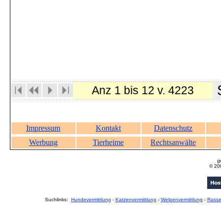
S
Anz 1 bis 12 v. 4223
Impressum
Kontakt
Datenschutz
Werbung
Tierheime
Rechtsanwälte
g
© 20
Suchlinks:
Hundevermittlung
-
Katzenvermittlung
-
Welpenvermittlung
-
Rass