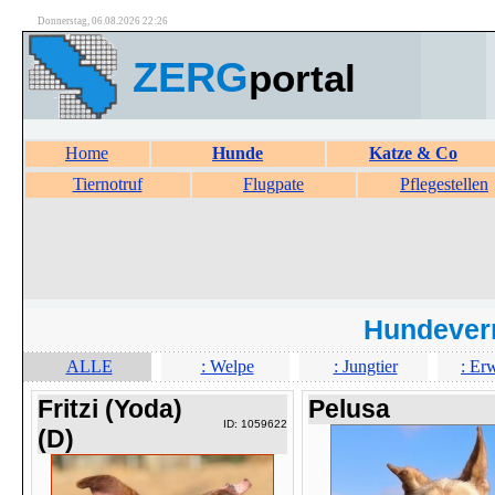
Donnerstag, 06.08.2026 22:26
ZERG
portal
Home
Hunde
Katze & Co
Tiernotruf
Flugpate
Pflegestellen
Hundever
ALLE
: Welpe
: Jungtier
: Er
Fritzi (Yoda)
Pelusa
ID: 1059622
(D)