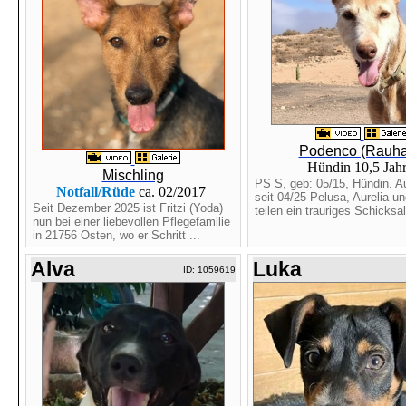
Podenco (Rauha
Hündin 10,5 Jah
Mischling
PS S, geb: 05/15, Hündin. Au
Notfall/Rüde
ca. 02/2017
seit 04/25 Pelusa, Aurelia un
Seit Dezember 2025 ist Fritzi (Yoda)
teilen ein trauriges Schicksal.
nun bei einer liebevollen Pflegefamilie
in 21756 Osten, wo er Schritt ...
Alva
Luka
ID: 1059619