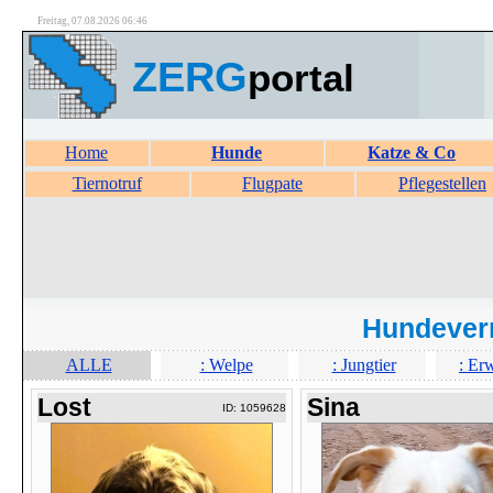
Freitag, 07.08.2026 06:46
ZERG
portal
Home
Hunde
Katze & Co
Tiernotruf
Flugpate
Pflegestellen
Hundever
ALLE
: Welpe
: Jungtier
: Er
Lost
Sina
ID: 1059628