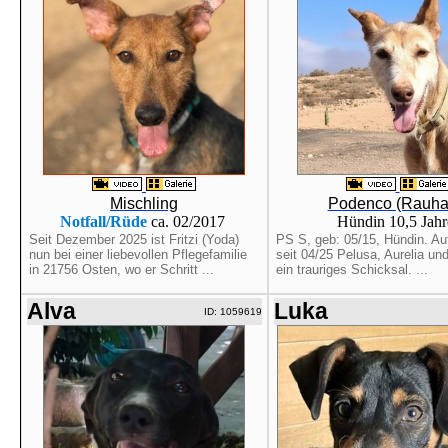
Mischling
Podenco (Rauha
Notfall/Rüde
ca. 02/2017
Hündin 10,5 Jah
Seit Dezember 2025 ist Fritzi (Yoda)
PS S, geb: 05/15, Hündin. Au
nun bei einer liebevollen Pflegefamilie
seit 04/25 Pelusa, Aurelia und
in 21756 Osten, wo er Schritt ...
ein trauriges Schicksal. ...
Alva
Luka
ID: 1059619