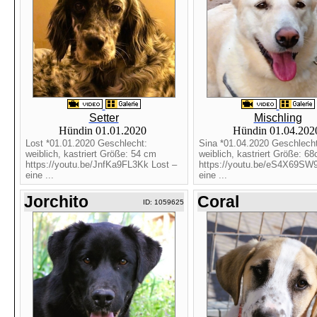
Setter
Mischling
Hündin 01.01.2020
Hündin 01.04.20
Lost *01.01.2020 Geschlecht:
Sina *01.04.2020 Geschlecht
weiblich, kastriert Größe: 54 cm
weiblich, kastriert Größe: 6
https://youtu.be/JnfKa9FL3Kk Lost –
https://youtu.be/eS4X69SW9
eine ...
eine ...
Jorchito
Coral
ID: 1059625