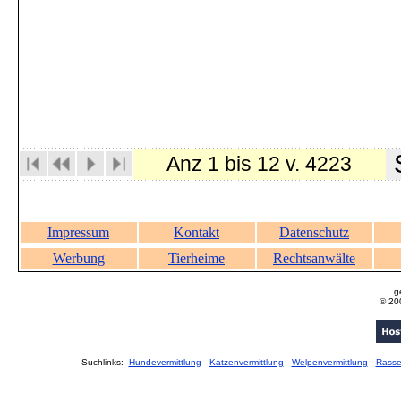
S
Anz 1 bis 12 v. 4223
Impressum
Kontakt
Datenschutz
Werbung
Tierheime
Rechtsanwälte
g
© 20
Suchlinks:
Hundevermittlung
-
Katzenvermittlung
-
Welpenvermittlung
-
Rass