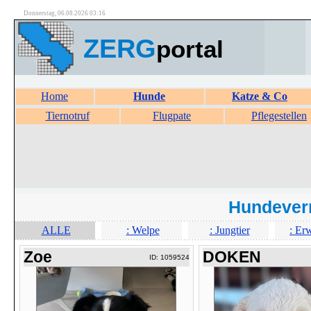
Donnerstag, 06.08.2026 03:16
ZERG
portal
Home
Hunde
Katze & Co
Tiernotruf
Flugpate
Pflegestellen
Hundever
ALLE
: Welpe
: Jungtier
: Er
Zoe
DOKEN
ID: 1059524