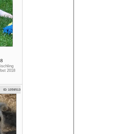
18
ischling
rbst 2018
ID: 1059513