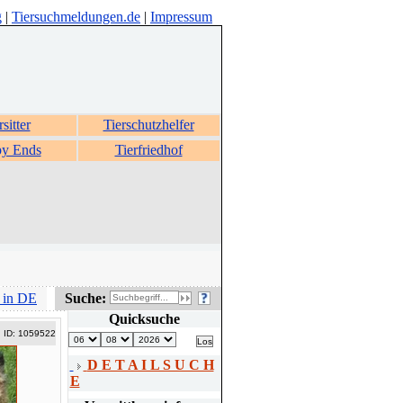
g
|
Tiersuchmeldungen.de
|
Impressum
rsitter
Tierschutzhelfer
y Ends
Tierfriedhof
 in DE
Suche:
Quicksuche
ID: 1059522
D E T A I L S U C H
E