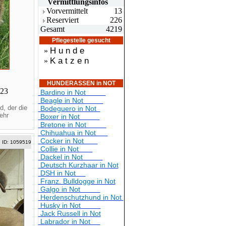
Vermittlungsin
fos
Vorvermittelt
13
Reserviert
226
Gesamt
4219
Pflegestelle gesucht
H u n d e
»
K a t z e n
»
HUNDERASSEN in NOT
023
Bardino in Not
Beagle in Not
, der die
Bodeguero in Not
ehr
Boxer in Not
Bretone in Not
Chihuahua in Not
Cocker in Not
ID: 1059519
Collie in Not
Dackel in Not
Deutsch Kurzhaar in Not
DSH in Not
Franz. Bulldogge in Not
Galgo in Not
Herdenschutzhund in Not
Husky in Not
Jack Russell in Not
Labrador in Not