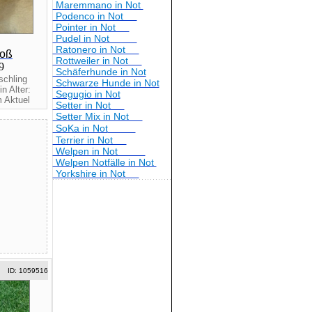
Maremmano in Not
Podenco in Not
Pointer in Not
Pudel in Not
Ratonero in Not
roß
Rottweiler in Not
19
Schäferhunde in Not
schling
Schwarze Hunde in Not
n Alter:
Segugio in Not
 Aktuel
Setter in Not
Setter Mix in Not
SoKa in Not
Terrier in Not
Welpen in Not
Welpen Notfälle in Not
Yorkshire in Not
ID: 1059516