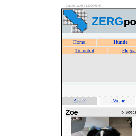
Donnerstag, 06.08.2026 06:07
ZERG
po
Home
Hunde
Tiernotruf
Flugpa
ALLE
: Welpe
Zoe
ID: 10595