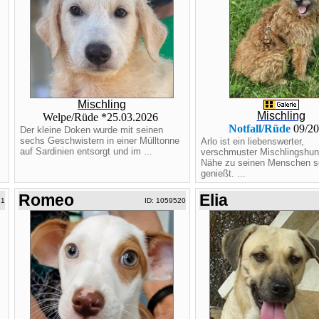
Mischling
Mischling
Welpe/Rüde *25.03.2026
Notfall/Rüde
09/2
Der kleine Doken wurde mit seinen
sechs Geschwistern in einer Mülltonne
Arlo ist ein liebenswerter,
auf Sardinien entsorgt und im ...
verschmuster Mischlingshund
Nähe zu seinen Menschen s
genießt. ...
Romeo
Elia
21
ID: 1059520