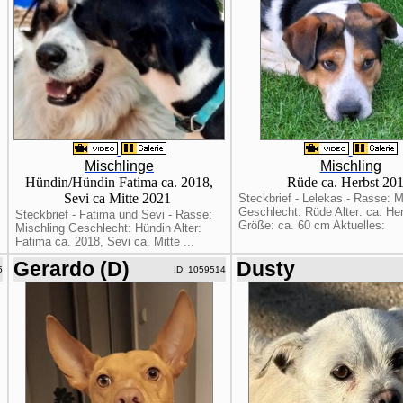
Mischlinge
Mischling
Hündin/Hündin Fatima ca. 2018,
Rüde ca. Herbst 20
Sevi ca Mitte 2021
Steckbrief - Lelekas - Rasse: M
Geschlecht: Rüde Alter: ca. He
Steckbrief - Fatima und Sevi - Rasse:
Größe: ca. 60 cm Aktuelles:
Mischling Geschlecht: Hündin Alter:
Fatima ca. 2018, Sevi ca. Mitte ...
Gerardo (D)
Dusty
5
ID: 1059514