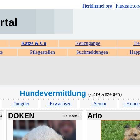
Tierhimmel.org
|
Flugpate.or
rtal
Katze & Co
Neuzugänge
Tie
te
Pflegestellen
Suchmeldungen
Happ
Hundevermittlung
(4219 Anzeigen)
: Jungtier
: Erwachsen
: Senior
: Hunde
DOKEN
Arlo
24
ID: 1059523