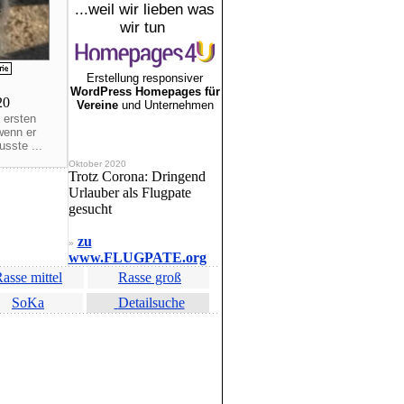
...weil wir lieben was
wir tun
Erstellung responsiver
WordPress Homepages für
020
Vereine
und Unternehmen
 ersten
wenn er
sste ...
Oktober 2020
Trotz Corona: Dringend
Urlauber als Flugpate
gesucht
zu
»
www.FLUGPATE.org
asse mittel
Rasse groß
SoKa
Detailsuche