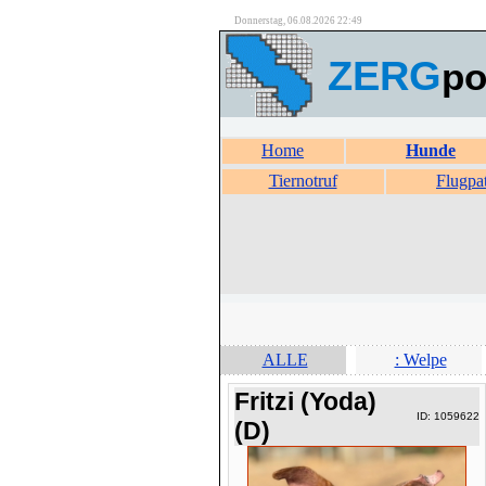
Donnerstag, 06.08.2026 22:49
ZERG
po
Home
Hunde
Tiernotruf
Flugpa
ALLE
: Welpe
Fritzi (Yoda)
ID: 1059622
(D)