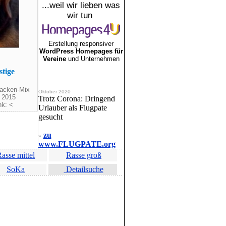
...weil wir lieben was
wir tun
Erstellung responsiver
WordPress Homepages für
Vereine
und Unternehmen
stige
racken-Mix
Oktober 2020
. 2015
Trotz Corona: Dringend
nk: <
Urlauber als Flugpate
gesucht
zu
»
www.FLUGPATE.org
asse mittel
Rasse groß
SoKa
Detailsuche