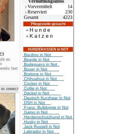
Vermittlungsin
fos
Vorvermittelt
14
Reserviert
230
Gesamt
4223
Pflegestelle gesucht
H u n d e
»
K a t z e n
»
HUNDERASSEN in NOT
023
Bardino in Not
eht es
Beagle in Not
n
Bodeguero in Not
reits fast
Boxer in Not
Bretone in Not
Chihuahua in Not
Cocker in Not
Collie in Not
ID: 1059617
Dackel in Not
Deutsch Kurzhaar in Not
DSH in Not
Franz. Bulldogge in Not
Galgo in Not
Herdenschutzhund in Not
Husky in Not
Jack Russell in Not
Labrador in Not