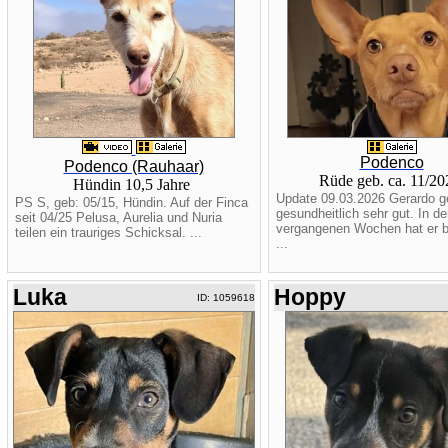
Podenco
Podenco (Rauhaar)
Rüde geb. ca. 11/2
Hündin 10,5 Jahre
Update 09.03.2026 Gerardo g
PS S, geb: 05/15, Hündin. Auf der Finca
gesundheitlich sehr gut. In de
seit 04/25 Pelusa, Aurelia und Nuria
vergangenen Wochen hat er be
teilen ein trauriges Schicksal. ...
...
Luka
Hoppy
ID: 1059618