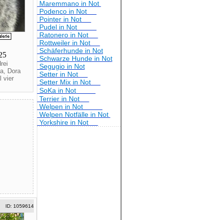
Maremmano in Not
Podenco in Not
Pointer in Not
Pudel in Not
Ratonero in Not
Rottweiler in Not
Schäferhunde in Not
025
Schwarze Hunde in Not
rei
Segugio in Not
a, Dora
Setter in Not
 vier
Setter Mix in Not
SoKa in Not
Terrier in Not
Welpen in Not
Welpen Notfälle in Not
Yorkshire in Not
ID: 1059614