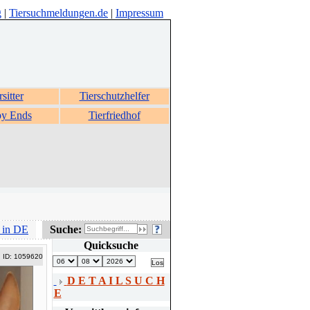
g
|
Tiersuchmeldungen.de
|
Impressum
rsitter
Tierschutzhelfer
y Ends
Tierfriedhof
 in DE
Suche:
Quicksuche
ID: 1059620
D E T A I L S U C H
E