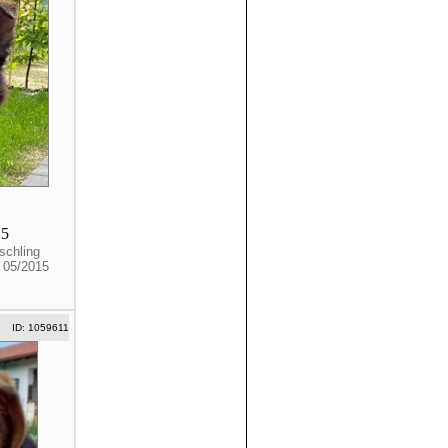
15
schling
. 05/2015
ID: 1059611