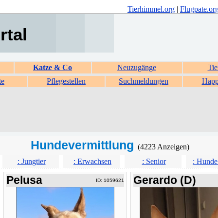
Tierhimmel.org
|
Flugpate.or
rtal
Katze & Co
Neuzugänge
Tie
te
Pflegestellen
Suchmeldungen
Happ
Hundevermittlung
(4223 Anzeigen)
: Jungtier
: Erwachsen
: Senior
: Hunde
Pelusa
Gerardo (D)
ID: 1059621