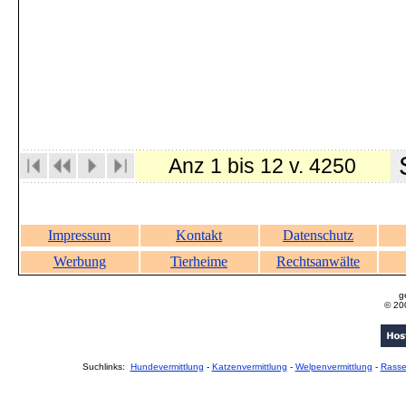
S
Anz 1 bis 12 v. 4250
Impressum
Kontakt
Datenschutz
Werbung
Tierheime
Rechtsanwälte
g
© 20
Suchlinks:
Hundevermittlung
-
Katzenvermittlung
-
Welpenvermittlung
-
Rass