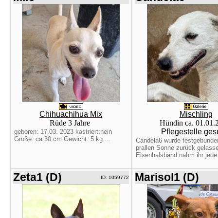
Chihuachihua Mix
Mischling
Rüde 3 Jahre
Hündin ca. 01.01
Pflegestelle ges
geboren: 17.03. 2023 kastriert:nein
Größe: ca 30 cm Gewicht: 5 kg ...
Candela6 wurde festgebunden
prallen Sonne zurück gelass
Eisenhalsband nahm ihr jede
Zeta1 (D)
Marisol1 (D)
ID: 1059772