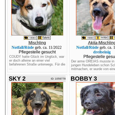
Mischling
Akita-Mischlin
Notfall/Rüde
geb. ca. 11/2022
Notfall/Rüde
geb. ca. 
Pflegestelle gesucht
dreibeinig
Pflegestelle gesu
COUDY hatte Glück im Unglück, war
er doch alleine an einer viel
Der arme OREIAS musste in
befahrenen Straße unterwegs. Für die
jungen Hundeleben schon S
...
mitmachen, er wurde von eine
SKY 2
BOBBY 3
ID: 1059778