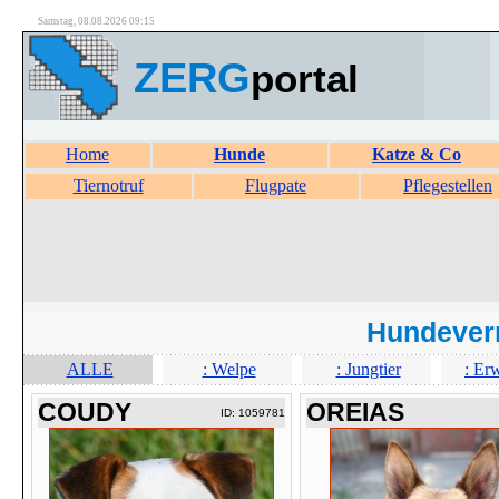
Samstag, 08.08.2026 09:15
ZERG
portal
Home
Hunde
Katze & Co
Tiernotruf
Flugpate
Pflegestellen
Hundever
ALLE
: Welpe
: Jungtier
: Er
COUDY
OREIAS
ID: 1059781