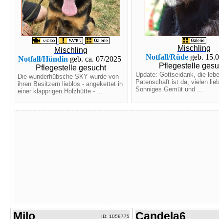
Mischling
Mischling
Notfall/Rüde
geb. 15.
Notfall/Hündin
geb. ca. 07/2025
Pflegestelle gesu
Pflegestelle gesucht
Update: Gottseidank, die leb
Die wunderhübsche SKY wurde von
Patenschaft ist da, vielen li
ihren Besitzern lieblos - angekettet in
Sonniges Gemüt und ...
einer klapprigen Holzhütte - ...
Milo
Candela6
ID: 1059775