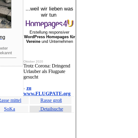
...weil wir lieben was
wir tun
Erstellung responsiver
ng
WordPress Homepages für
Vereine
und Unternehmen
eter
bekannt
—————
Oktober 2020
Trotz Corona: Dringend
Urlauber als Flugpate
gesucht
zu
»
www.FLUGPATE.org
asse mittel
Rasse groß
SoKa
Detailsuche