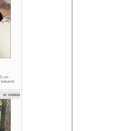
35 cm
e bekannt
ID: 1059840