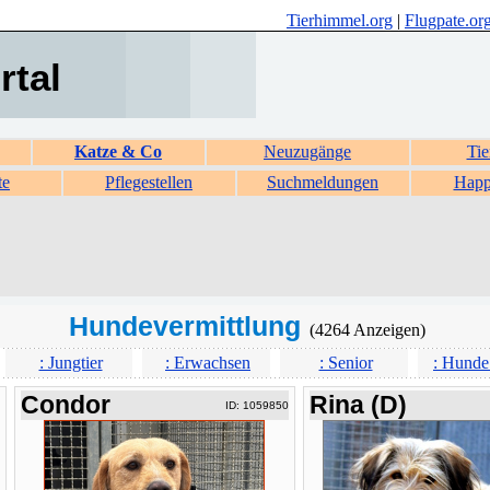
Tierhimmel.org
|
Flugpate.or
rtal
Katze & Co
Neuzugänge
Tie
te
Pflegestellen
Suchmeldungen
Happ
Hundevermittlung
(4264 Anzeigen)
: Jungtier
: Erwachsen
: Senior
: Hunde
Condor
Rina (D)
ID: 1059850