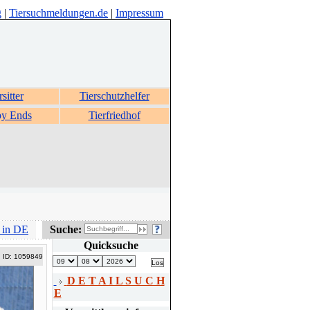
g
|
Tiersuchmeldungen.de
|
Impressum
rsitter
Tierschutzhelfer
y Ends
Tierfriedhof
 in DE
Suche:
Quicksuche
ID: 1059849
D E T A I L S U C H
E