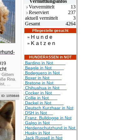
Vermittlungsin
fos
Vorvermittelt
13
Reserviert
237
aktuell vermittelt
3
Gesamt
4264
Pflegestelle gesucht
H u n d e
»
K a t z e n
»
erhund-
HUNDERASSEN in NOT
Bardino in Not
2019
Beagle in Not
cht
Bodeguero in Not
 Gittern
Boxer in Not
iße Rina.
Bretone in Not
t, ...
Chihuahua in Not
Cocker in Not
ID: 1059846
Collie in Not
Dackel in Not
Deutsch Kurzhaar in Not
DSH in Not
Franz. Bulldogge in Not
Galgo in Not
Herdenschutzhund in Not
Husky in Not
Jack Russell in Not