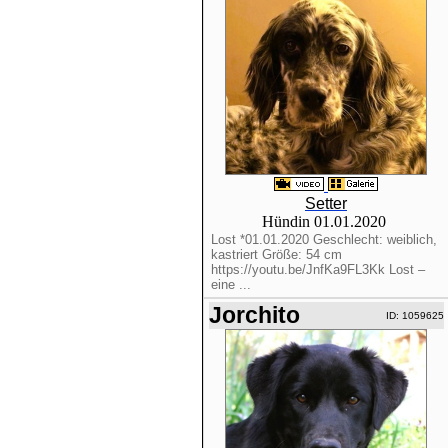
Setter
Hündin 01.01.2020
Lost *01.01.2020 Geschlecht: weiblich,
kastriert Größe: 54 cm
https://youtu.be/JnfKa9FL3Kk Lost –
eine ...
Jorchito
ID: 1059625