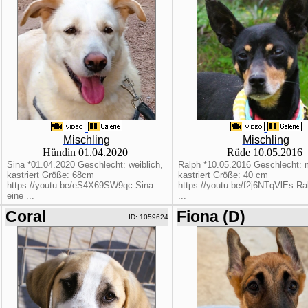
Mischling
Mischling
Hündin 01.04.2020
Rüde 10.05.2016
Sina *01.04.2020 Geschlecht: weiblich,
Ralph *10.05.2016 Geschlecht: 
kastriert Größe: 68cm
kastriert Größe: 40 cm
https://youtu.be/eS4X69SW9qc Sina –
https://youtu.be/f2j6NTqVlEs Ra
eine ...
...
Coral
Fiona (D)
ID: 1059624