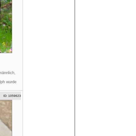
männlich,
lph wurde
ID: 1059623