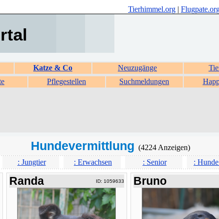
Tierhimmel.org
|
Flugpate.or
rtal
Katze & Co
Neuzugänge
Tie
te
Pflegestellen
Suchmeldungen
Happ
Hundevermittlung
(4224 Anzeigen)
: Jungtier
: Erwachsen
: Senior
: Hunde
Randa
Bruno
ID: 1059633