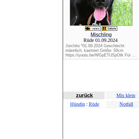
Mischling
Rüde 01.09.2024
Jorchito *01.09.2024 Geschlecht:
männlich, kastriert Größe: 50cm
https://youtu.be/WGpETUSpOtk Für ...
zurück
Mix klein
Hündin
:
Rüde
Notfall