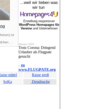
...weil wir lieben was
wir tun
Erstellung responsiver
WordPress Homepages für
ing
Vereine
und Unternehmen
6
hstum) ist
hen. ...
Oktober 2020
Trotz Corona: Dringend
Urlauber als Flugpate
gesucht
zu
»
www.FLUGPATE.org
asse mittel
Rasse groß
SoKa
Detailsuche