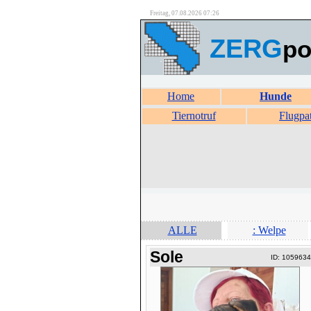
Freitag, 07.08.2026 07:26
ZERG
po
Home
Hunde
Tiernotruf
Flugpa
ALLE
: Welpe
Sole
ID: 1059634