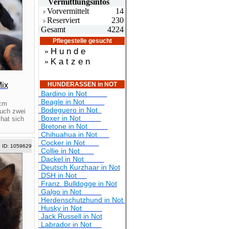
Vermittlungsin
fos
Vorvermittelt
14
Reserviert
230
Gesamt
4224
Pflegestelle gesucht
H u n d e
»
K a t z e n
»
Mix
HUNDERASSEN in NOT
Bardino in Not
Beagle in Not
 cm
Bodeguero in Not
Auch zwei
Boxer in Not
hat sich
Bretone in Not
Chihuahua in Not
Cocker in Not
ID: 1059629
Collie in Not
Dackel in Not
Deutsch Kurzhaar in Not
DSH in Not
Franz. Bulldogge in Not
Galgo in Not
Herdenschutzhund in Not
Husky in Not
Jack Russell in Not
Labrador in Not