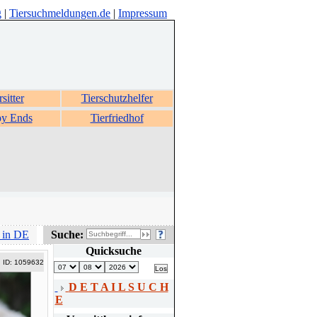
g
|
Tiersuchmeldungen.de
|
Impressum
rsitter
Tierschutzhelfer
y Ends
Tierfriedhof
 in DE
Suche:
Quicksuche
ID: 1059632
D E T A I L S U C H
E