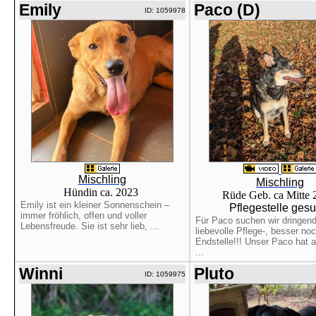
Emily
Paco (D)
ID: 1059978
Mischling
Mischling
Hündin ca. 2023
Rüde Geb. ca Mitte
Emily ist ein kleiner Sonnenschein –
Pflegestelle gesu
immer fröhlich, offen und voller
Für Paco suchen wir dringend
Lebensfreude. Sie ist sehr lieb, ...
liebevolle Pflege-, besser no
Endstelle!!! Unser Paco hat 
...
Winni
Pluto
ID: 1059975