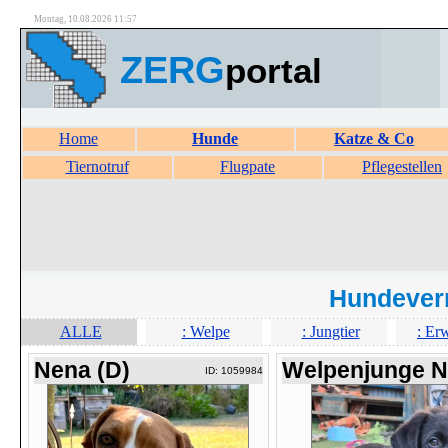
Montag, 10.08.2026 11:57
ZERG
portal
Home
Hunde
Katze & Co
Tiernotruf
Flugpate
Pflegestellen
Hundever
ALLE
: Welpe
: Jungtier
: Er
Nena (D)
Welpenjunge 
ID: 1059984