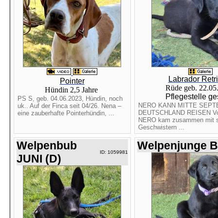
Labrador Retr
Pointer
Rüde geb. 22.0
Hündin 2,5 Jahre
Pflegestelle ge
PS S, geb. 04.06.2023, Hündin, noch
NERO KANN MITTE SEP
uk.. Auf der Finca seit 04/26. Nena –
DEUTSCHLAND REISEN Vor
eine zauberhafte Pointerhündin, ...
NERO kam zusammen mit s
Geschwistern ...
Welpenbub
Welpenjunge 
ID: 1059981
JUNI (D)