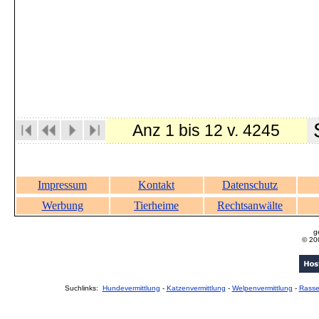
S
Anz 1 bis 12 v. 4245
Impressum
Kontakt
Datenschutz
Werbung
Tierheime
Rechtsanwälte
g
© 20
Suchlinks:
Hundevermittlung
-
Katzenvermittlung
-
Welpenvermittlung
-
Rass