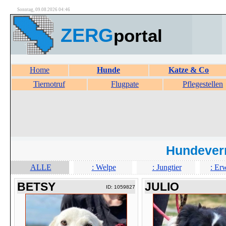
Sonntag, 09.08.2026 04:46
ZERG
portal
Home
Hunde
Katze & Co
Tiernotruf
Flugpate
Pflegestellen
Hundever
ALLE
: Welpe
: Jungtier
: Er
BETSY
JULIO
ID: 1059827