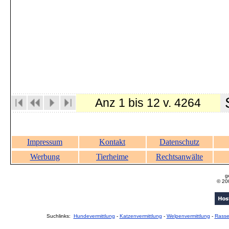
S
Anz 1 bis 12 v. 4264
Impressum
Kontakt
Datenschutz
Werbung
Tierheime
Rechtsanwälte
g
© 20
Suchlinks:
Hundevermittlung
-
Katzenvermittlung
-
Welpenvermittlung
-
Rass