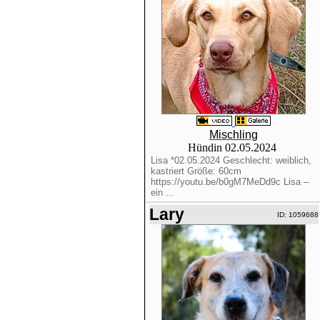
Mischling
Hündin 02.05.2024
Lisa *02.05.2024 Geschlecht: weiblich,
kastriert Größe: 60cm
https://youtu.be/b0gM7MeDd9c Lisa –
ein ...
Lary
ID: 1059688