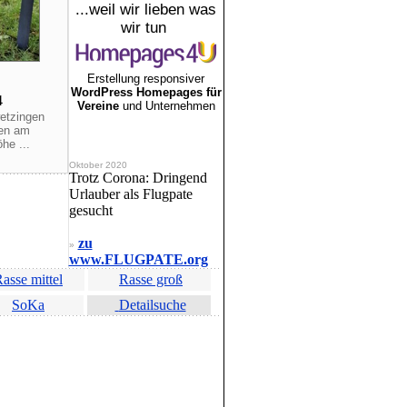
...weil wir lieben was
wir tun
Erstellung responsiver
WordPress Homepages für
4
Vereine
und Unternehmen
wetzingen
ren am
he ...
Oktober 2020
Trotz Corona: Dringend
Urlauber als Flugpate
gesucht
zu
»
www.FLUGPATE.org
asse mittel
Rasse groß
SoKa
Detailsuche