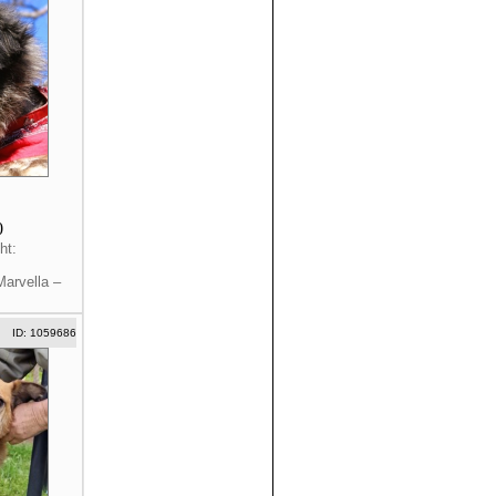
0
ht:
Marvella –
ID: 1059686