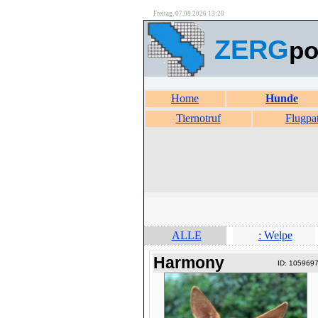
Freitag, 07.08.2026 13:28
ZERG
po
Home
Hunde
Tiernotruf
Flugpa
ALLE
: Welpe
Harmony
ID: 105969