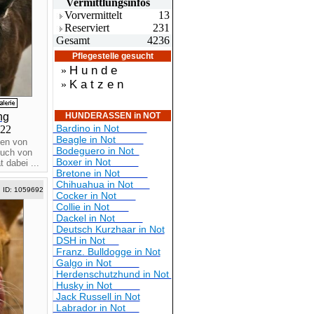
Vermittlungsin
fos
Vorvermittelt
13
Reserviert
231
Gesamt
4236
Pflegestelle gesucht
H u n d e
»
K a t z e n
»
ng
HUNDERASSEN in NOT
Bardino in Not
022
Beagle in Not
ten von
Bodeguero in Not
such von
Boxer in Not
 dabei ...
Bretone in Not
Chihuahua in Not
ID: 1059692
Cocker in Not
Collie in Not
Dackel in Not
Deutsch Kurzhaar in Not
DSH in Not
Franz. Bulldogge in Not
Galgo in Not
Herdenschutzhund in Not
Husky in Not
Jack Russell in Not
Labrador in Not