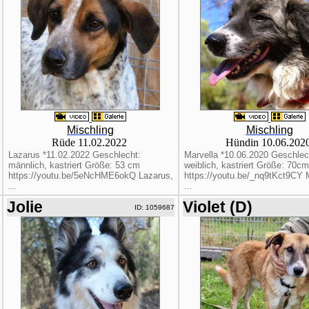
Mischling
Mischling
Rüde 11.02.2022
Hündin 10.06.202
Lazarus *11.02.2022 Geschlecht:
Marvella *10.06.2020 Geschlec
männlich, kastriert Größe: 53 cm
weiblich, kastriert Größe: 70cm
https://youtu.be/5eNcHME6okQ Lazarus,
https://youtu.be/_nq9tKct9CY 
...
...
Jolie
Violet (D)
ID: 1059687