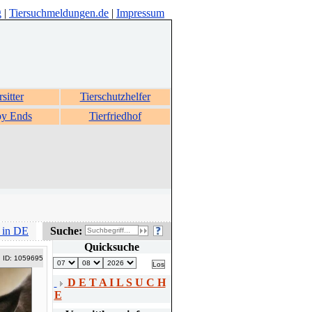
g
|
Tiersuchmeldungen.de
|
Impressum
rsitter
Tierschutzhelfer
y Ends
Tierfriedhof
 in DE
Suche:
Quicksuche
ID: 1059695
D E T A I L S U C H
E