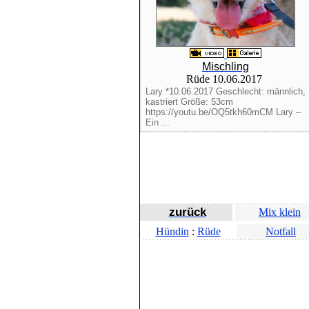
Mischling
Rüde 10.06.2017
Lary *10.06.2017 Geschlecht: männlich,
kastriert Größe: 53cm
https://youtu.be/OQ5tkh60mCM Lary –
Ein ...
zurück
Mix klein
Hündin
:
Rüde
Notfall