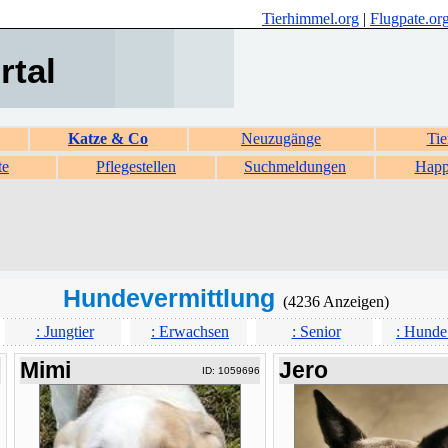
Tierhimmel.org
|
Flugpate.or
rtal
Katze & Co
Neuzugänge
Tie
te
Pflegestellen
Suchmeldungen
Happ
Hundevermittlung
(4236 Anzeigen)
: Jungtier
: Erwachsen
: Senior
: Hunde
Mimi
Jero
7
ID: 1059696