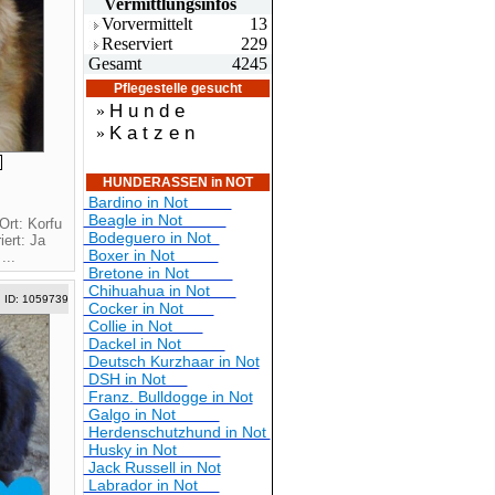
Vermittlungsin
fos
Vorvermittelt
13
Reserviert
229
Gesamt
4245
Pflegestelle gesucht
H u n d e
»
K a t z e n
»
HUNDERASSEN in NOT
Bardino in Not
Beagle in Not
Ort: Korfu
Bodeguero in Not
ert: Ja
Boxer in Not
...
Bretone in Not
Chihuahua in Not
ID: 1059739
Cocker in Not
Collie in Not
Dackel in Not
Deutsch Kurzhaar in Not
DSH in Not
Franz. Bulldogge in Not
Galgo in Not
Herdenschutzhund in Not
Husky in Not
Jack Russell in Not
Labrador in Not