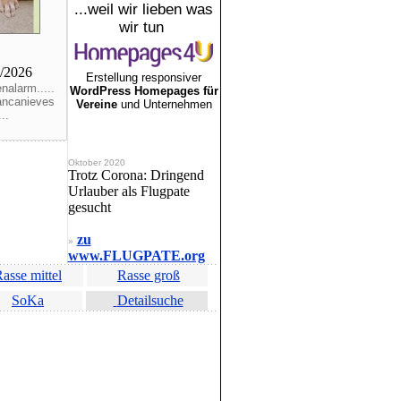
...weil wir lieben was
wir tun
5/2026
Erstellung responsiver
nalarm.....
WordPress Homepages für
ancanieves
Vereine
und Unternehmen
..
Oktober 2020
Trotz Corona: Dringend
Urlauber als Flugpate
gesucht
zu
»
www.FLUGPATE.org
asse mittel
Rasse groß
SoKa
Detailsuche