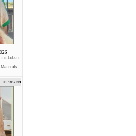
2026
t ins Leben:
e Mann als
ID: 1059733