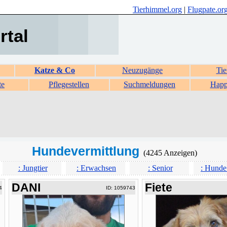
Tierhimmel.org
|
Flugpate.or
rtal
Katze & Co
Neuzugänge
Tie
te
Pflegestellen
Suchmeldungen
Happ
Hundevermittlung
(4245 Anzeigen)
: Jungtier
: Erwachsen
: Senior
: Hunde
DANI
Fiete
4
ID: 1059743