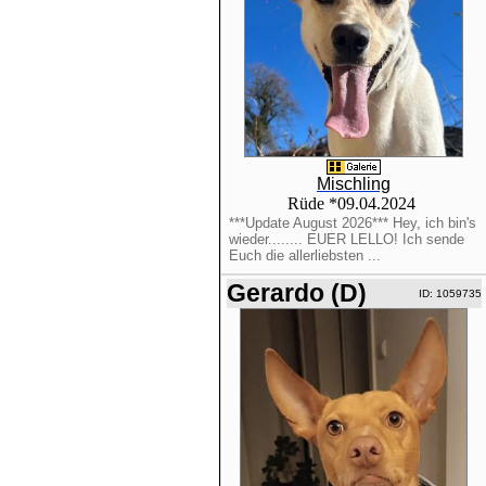
Mischling
Rüde *09.04.2024
***Update August 2026*** Hey, ich bin's
wieder........ EUER LELLO! Ich sende
Euch die allerliebsten ...
Gerardo (D)
ID: 1059735