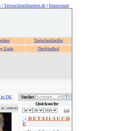
g
|
Tiersuchmeldungen.de
|
Impressum
rsitter
Tierschutzhelfer
y Ends
Tierfriedhof
 in DE
Suche:
Quicksuche
ID: 1059742
D E T A I L S U C H
E