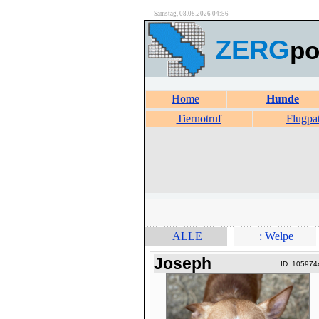
Samstag, 08.08.2026 04:56
ZERG
po
Home
Hunde
Tiernotruf
Flugpa
ALLE
: Welpe
Joseph
ID: 105974