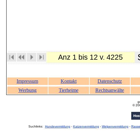
S
Anz 1 bis 12 v. 4225
Impressum
Kontakt
Datenschutz
Werbung
Tierheime
Rechtsanwälte
g
© 20
Suchlinks:
Hundevermittlung
-
Katzenvermittlung
-
Welpenvermittlung
-
Rass