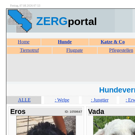
Freitag, 07.08.2026 07:53
ZERG
portal
Home
Hunde
Katze & Co
Tiernotruf
Flugpate
Pflegestellen
Hundever
ALLE
: Welpe
: Jungtier
: Er
Eros
Vada
ID: 1059647