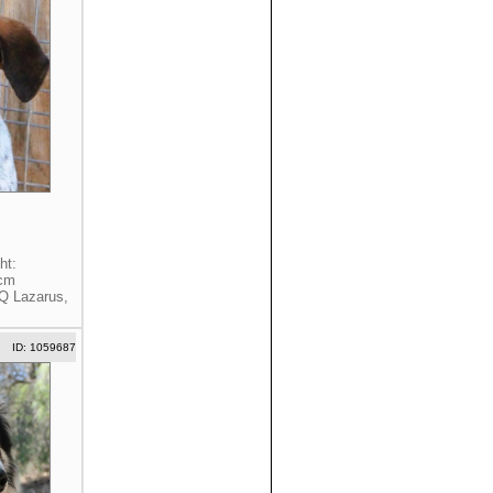
2
ht:
 cm
Q Lazarus,
ID: 1059687