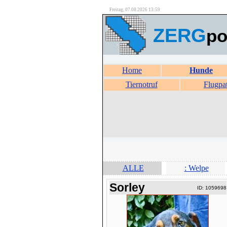
Freitag, 07.08.2026 13:59
ZERG
po
Home
Hunde
Tiernotruf
Flugpa
ALLE
: Welpe
Sorley
ID: 1059698