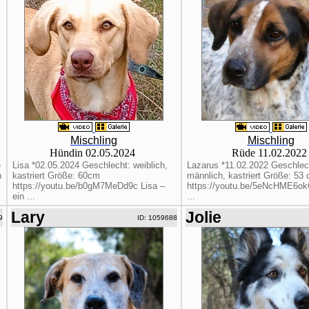
Mischling
Mischling
Hündin 02.05.2024
Rüde 11.02.202
e
Lisa *02.05.2024 Geschlecht: weiblich,
Lazarus *11.02.2022 Geschlec
n
kastriert Größe: 60cm
männlich, kastriert Größe: 53
https://youtu.be/b0gM7MeDd9c Lisa –
https://youtu.be/5eNcHME6ok
ein ...
...
Lary
Jolie
9
ID: 1059688