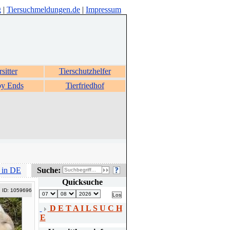
g
|
Tiersuchmeldungen.de
|
Impressum
rsitter
Tierschutzhelfer
y Ends
Tierfriedhof
 in DE
Suche:
Quicksuche
ID: 1059696
D E T A I L S U C H
E