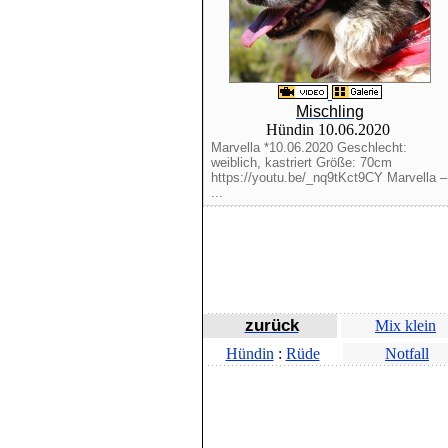
Mischling
Hündin 10.06.2020
Marvella *10.06.2020 Geschlecht:
weiblich, kastriert Größe: 70cm
https://youtu.be/_nq9tKct9CY Marvella –
...
zurück
Mix klein
Hündin
:
Rüde
Notfall