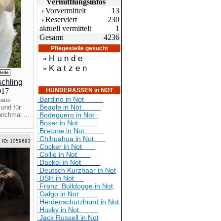
Vermittlungsin
fos
Vorvermittelt
13
Reserviert
230
aktuell vermittelt
1
Gesamt
4236
Pflegestelle gesucht
H u n d e
»
K a t z e n
»
chling
2017
HUNDERASSEN in NOT
Bardino in Not
gaus
Beagle in Not
 und für
anchmal ...
Bodeguero in Not
Boxer in Not
Bretone in Not
Chihuahua in Not
ID: 1059693
Cocker in Not
Collie in Not
Dackel in Not
Deutsch Kurzhaar in Not
DSH in Not
Franz. Bulldogge in Not
Galgo in Not
Herdenschutzhund in Not
Husky in Not
Jack Russell in Not