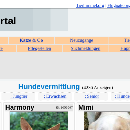
Tierhimmel.org
|
Flugpate.or
rtal
Katze & Co
Neuzugänge
Tie
te
Pflegestellen
Suchmeldungen
Happ
Hundevermittlung
(4236 Anzeigen)
: Jungtier
: Erwachsen
: Senior
: Hunde
Harmony
Mimi
ID: 1059697