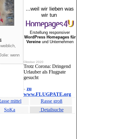
...weil wir lieben was
wir tun
Erstellung responsiver
WordPress Homepages für
14
Vereine
und Unternehmen
weiblich,
Jolie: wenn
Oktober 2020
Trotz Corona: Dringend
Urlauber als Flugpate
gesucht
zu
»
www.FLUGPATE.org
asse mittel
Rasse groß
SoKa
Detailsuche