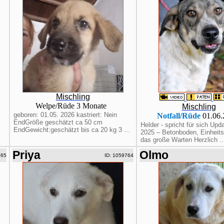
Mischling
Welpe/Rüde 3 Monate
Mischling
geboren: 01.05. 2026 kastriert: Nein
Notfall/Rüde
01.06
EndGröße geschätzt ca 50 cm
Helder - spricht für sich Upd
EndGewicht:geschätzt bis ca 20 kg 3 ...
2025 – Betonboden, Einheits
das große Warten Herzlich ..
Priya
Olmo
765
ID: 1059764