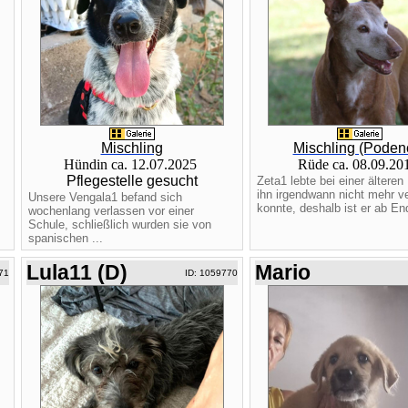
Mischling
Mischling (Poden
Hündin ca. 12.07.2025
Rüde ca. 08.09.2
Pflegestelle gesucht
Zeta1 lebte bei einer ältere
ihn irgendwann nicht mehr v
Unsere Vengala1 befand sich
konnte, deshalb ist er ab End
wochenlang verlassen vor einer
.
Schule, schließlich wurden sie von
spanischen ...
Lula11 (D)
Mario
71
ID: 1059770