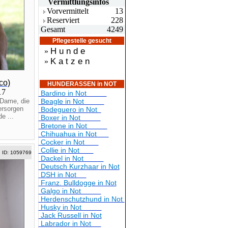
Vermittlungsin
fos
Vorvermittelt
13
Reserviert
228
Gesamt
4249
Pflegestelle gesucht
H u n d e
»
K a t z e n
»
co)
HUNDERASSEN in NOT
017
Bardino in Not
n Dame, die
Beagle in Not
ersorgen
Bodeguero in Not
e ...
Boxer in Not
Bretone in Not
Chihuahua in Not
Cocker in Not
Collie in Not
ID: 1059769
Dackel in Not
Deutsch Kurzhaar in Not
DSH in Not
Franz. Bulldogge in Not
Galgo in Not
Herdenschutzhund in Not
Husky in Not
Jack Russell in Not
Labrador in Not