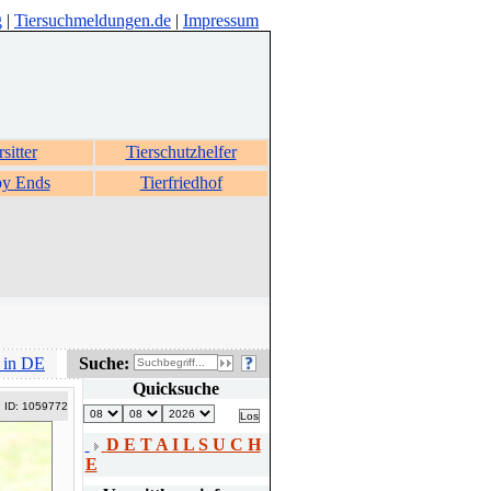
g
|
Tiersuchmeldungen.de
|
Impressum
rsitter
Tierschutzhelfer
y Ends
Tierfriedhof
 in DE
Suche:
Quicksuche
ID: 1059772
D E T A I L S U C H
E