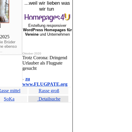
...weil wir lieben was
wir tun
Erstellung responsiver
WordPress Homepages für
Vereine
und Unternehmen
.2025
ie Brüder
ahe ebenso
..
Oktober 2020
Trotz Corona: Dringend
Urlauber als Flugpate
gesucht
zu
»
www.FLUGPATE.org
asse mittel
Rasse groß
SoKa
Detailsuche