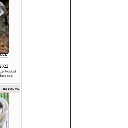
.2022
ate August
brei und
.
ID: 1059763