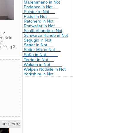
Maremmano in Not
Podenco in Not
Pointer in Not
Pudel in Not
Ratonero in Not
Rottweiler in Not
Schäferhunde in Not
ate
Schwarze Hunde in Not
rt: Nein
Segugio in Not
cm
Setter in Not
a 20 kg 3
Setter Mix in Not
SoKa in Not
Terrier in Not
Welpen in Not
Welpen Notfälle in Not
Yorkshire in Not
ID: 1059766