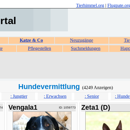
Tierhimmel.org
|
Flugpate.or
rtal
Katze & Co
Neuzugänge
Tie
te
Pflegestellen
Suchmeldungen
Happ
Hundevermittlung
(4249 Anzeigen)
: Jungtier
: Erwachsen
: Senior
: Hunde
Vengala1
Zeta1 (D)
74
ID: 1059773