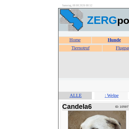
Samstag, 08.08.2026 08:52
ZERG
po
Home
Hunde
Tiernotruf
Flugpa
ALLE
: Welpe
Candela6
ID: 10597