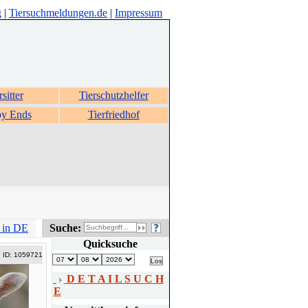
g
|
Tiersuchmeldungen.de
|
Impressum
rsitter
Tierschutzhelfer
y Ends
Tierfriedhof
 in DE
Suche:
Quicksuche
ID: 1059721
D E T A I L S U C H
E