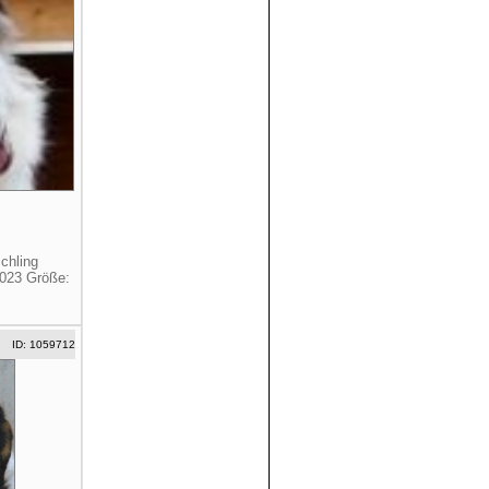
chling
2023 Größe:
ID: 1059712