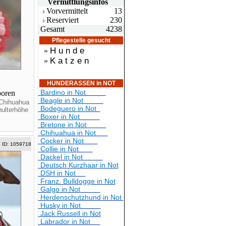
Vermittlungsin
fos
Vorvermittelt
13
Reserviert
230
Gesamt
4238
Pflegestelle gesucht
H u n d e
»
K a t z e n
»
HUNDERASSEN in NOT
Bardino in Not
boren
Beagle in Not
 Chihuahua
Bodeguero in Not
ulterhöhe
Boxer in Not
Bretone in Not
Chihuahua in Not
Cocker in Not
ID: 1059718
Collie in Not
Dackel in Not
Deutsch Kurzhaar in Not
DSH in Not
Franz. Bulldogge in Not
Galgo in Not
Herdenschutzhund in Not
Husky in Not
Jack Russell in Not
Labrador in Not