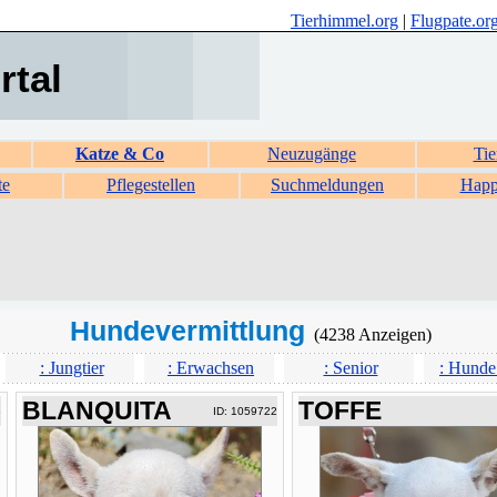
Tierhimmel.org
|
Flugpate.or
rtal
Katze & Co
Neuzugänge
Tie
te
Pflegestellen
Suchmeldungen
Happ
Hundevermittlung
(4238 Anzeigen)
: Jungtier
: Erwachsen
: Senior
: Hunde
BLANQUITA
TOFFE
3
ID: 1059722