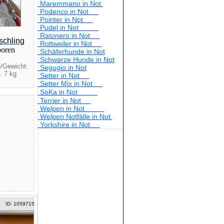
Maremmano in Not
Podenco in Not
Pointer in Not
Pudel in Not
Ratonero in Not
schling
Rottweiler in Not
boren
Schäferhunde in Not
Schwarze Hunde in Not
/Gewicht:
Segugio in Not
. 7 kg
Setter in Not
Setter Mix in Not
SoKa in Not
Terrier in Not
Welpen in Not
Welpen Notfälle in Not
Yorkshire in Not
ID: 1059715