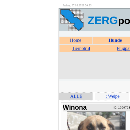
Freitag, 07.08.2026 20:23
ZERG
po
Home
Hunde
Tiernotruf
Flugpa
ALLE
: Welpe
Winona
ID: 105972