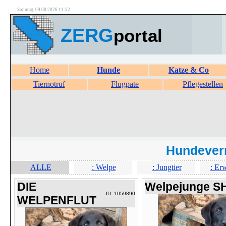
Sonntag, 09.08.2026 11:32
ZERG
portal
Home
Hunde
Katze & Co
Tiernotruf
Flugpate
Pflegestellen
Hundever
ALLE
: Welpe
: Jungtier
: Er
DIE
Welpejunge S
ID: 1059890
WELPENFLUT