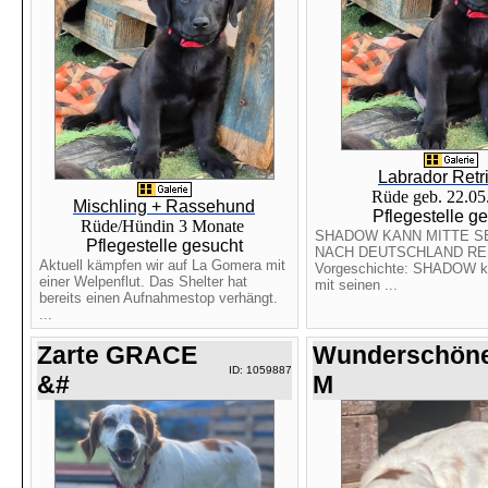
Labrador Retr
Rüde geb. 22.0
Mischling + Rassehund
Pflegestelle g
Rüde/Hündin 3 Monate
SHADOW KANN MITTE 
Pflegestelle gesucht
NACH DEUTSCHLAND RE
Aktuell kämpfen wir auf La Gomera mit
Vorgeschichte: SHADOW 
einer Welpenflut. Das Shelter hat
mit seinen ...
bereits einen Aufnahmestop verhängt.
...
Zarte GRACE
Wunderschön
ID: 1059887
&#
M