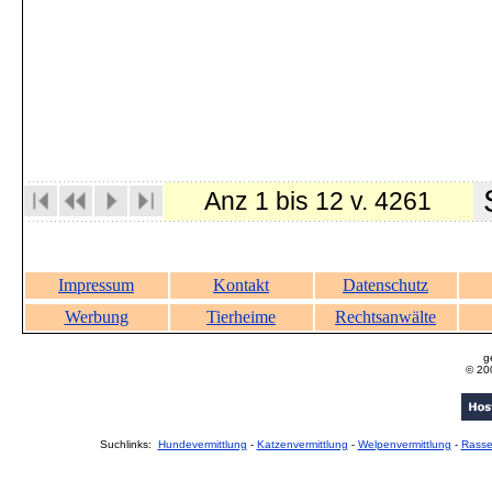
S
Anz 1 bis 12 v. 4261
Impressum
Kontakt
Datenschutz
Werbung
Tierheime
Rechtsanwälte
g
© 20
Suchlinks:
Hundevermittlung
-
Katzenvermittlung
-
Welpenvermittlung
-
Rass