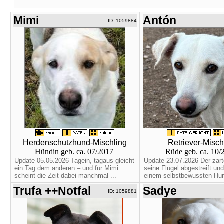
Mimi
Antón
ID: 1059884
Herdenschutzhund-Mischling
Retriever-Misch
Hündin geb. ca. 07/2017
Rüde geb. ca. 10
Update 05.05.2026 Tagein, tagaus gleicht
Update 23.07.2026 Der zart
ein Tag dem anderen – und für Mimi
seine Flügel abgestreift und
scheint die Zeit dabei manchmal ...
einem selbstbewussten Hun
Trufa ++Notfal
Sadye
ID: 1059881