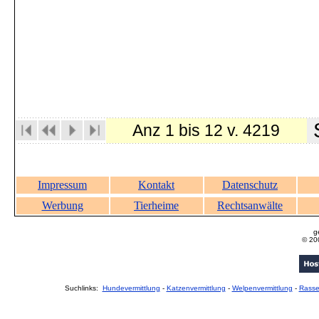
S
Anz 1 bis 12 v. 4219
Impressum
Kontakt
Datenschutz
Werbung
Tierheime
Rechtsanwälte
g
© 20
Suchlinks:
Hundevermittlung
-
Katzenvermittlung
-
Welpenvermittlung
-
Rass