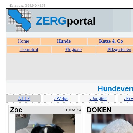
Donnerstag, 06.08.2026 06:05
ZERG
portal
Home
Hunde
Katze & Co
Tiernotruf
Flugpate
Pflegestellen
Hundever
ALLE
: Welpe
: Jungtier
: Er
Zoe
DOKEN
ID: 1059524