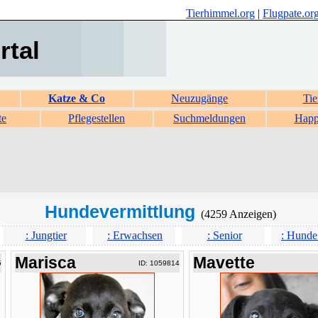
Tierhimmel.org
|
Flugpate.or
rtal
Katze & Co
Neuzugänge
Tie
te
Pflegestellen
Suchmeldungen
Happ
Hundevermittlung
(4259 Anzeigen)
: Jungtier
: Erwachsen
: Senior
: Hunde
Marisca
Mavette
5
ID: 1059814