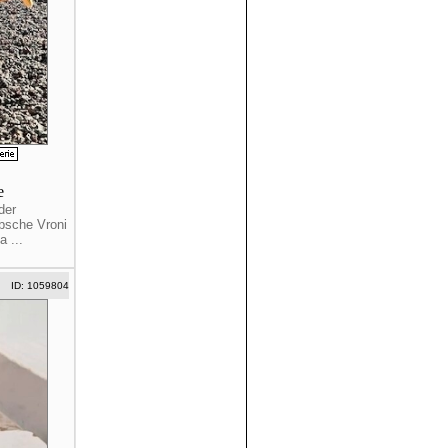
re
der
übsche Vroni
a ...
ID: 1059804