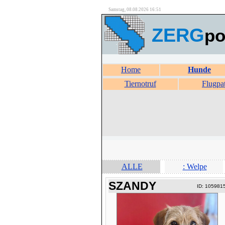
Samstag, 08.08.2026 16:51
ZERG
po
Home
Hunde
Tiernotruf
Flugpa
ALLE
: Welpe
SZANDY
ID: 105981