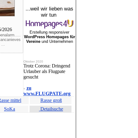
...weil wir lieben was
wir tun
05/2026
Erstellung responsiver
enalarm.....
WordPress Homepages für
lancanieves
Vereine
und Unternehmen
...
Oktober 2020
Trotz Corona: Dringend
Urlauber als Flugpate
gesucht
zu
»
www.FLUGPATE.org
asse mittel
Rasse groß
SoKa
Detailsuche