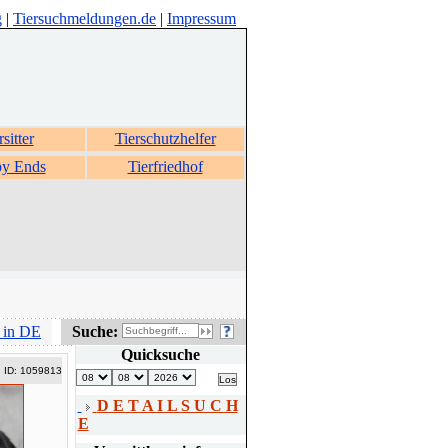
g
|
Tiersuchmeldungen.de
|
Impressum
rsitter
Tierschutzhelfer
y Ends
Tierfriedhof
 in DE
Suche:
Quicksuche
ID: 1059813
D E T A I L S U C H
E