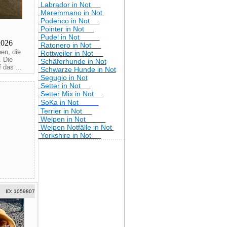
Labrador in Not
Maremmano in Not
Podenco in Not
Pointer in Not
Pudel in Not
2026
Ratonero in Not
nen, die
Rottweiler in Not
. Die
Schäferhunde in Not
 das ...
Schwarze Hunde in Not
Segugio in Not
Setter in Not
Setter Mix in Not
SoKa in Not
Terrier in Not
Welpen in Not
Welpen Notfälle in Not
Yorkshire in Not
ID: 1059807