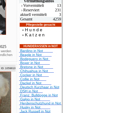
Vermittlungsin
fos
Vorvermittelt
13
Reserviert
231
aktuell vermittelt
3
Gesamt
4259
Pflegestelle gesucht
H u n d e
»
K a t z e n
»
2025
HUNDERASSEN in NOT
Bardino in Not
 werden
Beagle in Not
undlichen
Bodeguero in Not
Boxer in Not
Bretone in Not
ID: 1059810
Chihuahua in Not
Cocker in Not
Collie in Not
Dackel in Not
Deutsch Kurzhaar in Not
DSH in Not
Franz. Bulldogge in Not
Galgo in Not
Herdenschutzhund in Not
Husky in Not
Jack Russell in Not