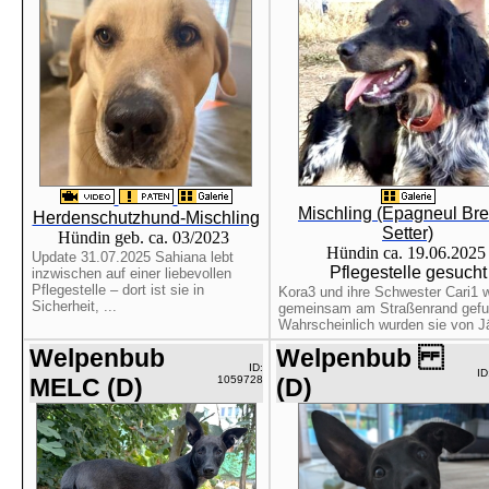
Mischling (Epagneul Bre
Herdenschutzhund-Mischling
Setter)
Hündin geb. ca. 03/2023
Hündin ca. 19.06.202
Update 31.07.2025 Sahiana lebt
Pflegestelle gesucht
inzwischen auf einer liebevollen
Pflegestelle – dort ist sie in
Kora3 und ihre Schwester Cari1 
Sicherheit, ...
gemeinsam am Straßenrand gefu
Wahrscheinlich wurden sie von Jä
Welpenbub
Welpenbub
ID:
ID
MELC (D)
1059728
(D)