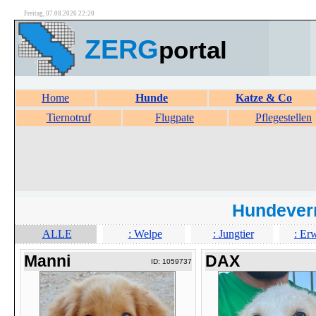
Freitag, 07.08.2026 22:20
ZERG
portal
Home
Hunde
Katze & Co
Tiernotruf
Flugpate
Pflegestellen
Hundever
ALLE
: Welpe
: Jungtier
: Er
Manni
DAX
ID: 1059737