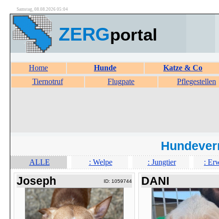
Samstag, 08.08.2026 05:04
ZERG
portal
Home
Hunde
Katze & Co
Tiernotruf
Flugpate
Pflegestellen
Hundever
ALLE
: Welpe
: Jungtier
: Er
Joseph
DANI
ID: 1059744