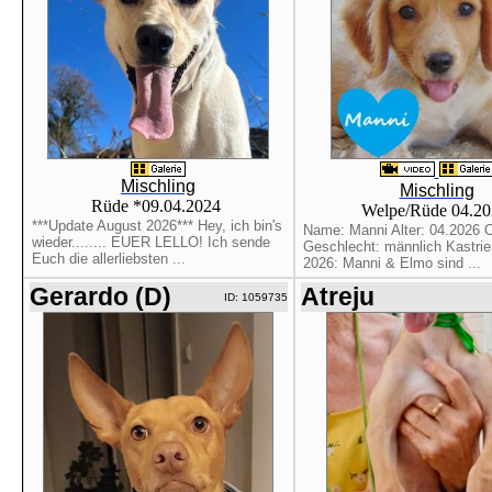
Mischling
Mischling
Rüde *09.04.2024
Welpe/Rüde 04.2
***Update August 2026*** Hey, ich bin's
Name: Manni Alter: 04.2026 O
wieder........ EUER LELLO! Ich sende
Geschlecht: männlich Kastrier
Euch die allerliebsten ...
2026: Manni & Elmo sind ...
Gerardo (D)
Atreju
ID: 1059735