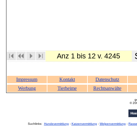
S
Anz 1 bis 12 v. 4245
Impressum
Kontakt
Datenschutz
Werbung
Tierheime
Rechtsanwälte
g
© 20
Suchlinks:
Hundevermittlung
-
Katzenvermittlung
-
Welpenvermittlung
-
Rass