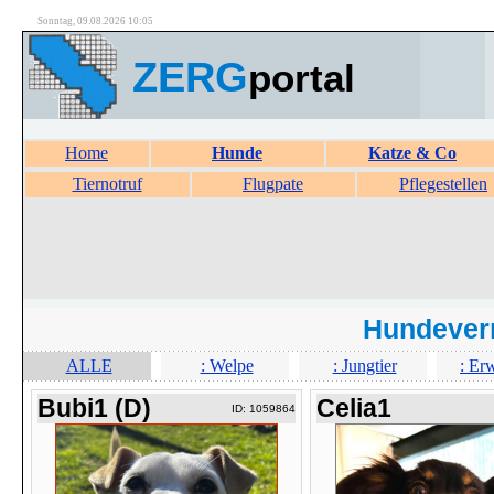
Sonntag, 09.08.2026 10:05
ZERG
portal
Home
Hunde
Katze & Co
Tiernotruf
Flugpate
Pflegestellen
Hundever
ALLE
: Welpe
: Jungtier
: Er
Bubi1 (D)
Celia1
ID: 1059864