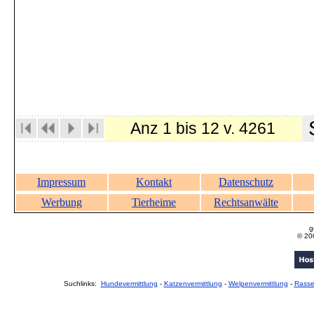
S
Anz 1 bis 12 v. 4261
Impressum
Kontakt
Datenschutz
Werbung
Tierheime
Rechtsanwälte
g
© 20
Suchlinks:
Hundevermittlung
-
Katzenvermittlung
-
Welpenvermittlung
-
Rass