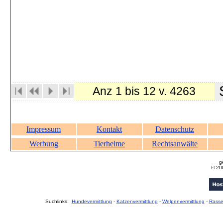
S
Anz 1 bis 12 v. 4263
Impressum
Kontakt
Datenschutz
Werbung
Tierheime
Rechtsanwälte
g
© 20
Suchlinks:
Hundevermittlung
-
Katzenvermittlung
-
Welpenvermittlung
-
Rass