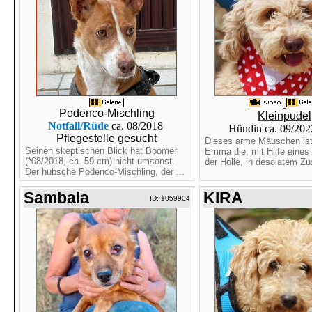
Podenco-Mischling
Kleinpudel
Notfall/Rüde
ca. 08/2018
Hündin ca. 09/202
Pflegestelle gesucht
Dieses arme Mäuschen ist
Seinen skeptischen Blick hat Boomer
Emma die, mit Hilfe eines
(*08/2018, ca. 59 cm) nicht umsonst.
der Hölle, in desolatem Zu
Der hübsche Podenco-Mischling, der ...
Sambala
KIRA
ID: 1059904