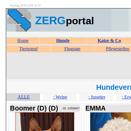
Sonntag, 09.08.2026 16:29
ZERG
portal
Home
Hunde
Katze & Co
Tiernotruf
Flugpate
Pflegestellen
Hundever
ALLE
: Welpe
: Jungtier
: Er
Boomer (D) (D)
EMMA
ID: 1059907