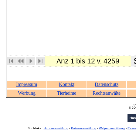
S
Anz 1 bis 12 v. 4259
Impressum
Kontakt
Datenschutz
Werbung
Tierheime
Rechtsanwälte
g
© 20
Suchlinks:
Hundevermittlung
-
Katzenvermittlung
-
Welpenvermittlung
-
Rass