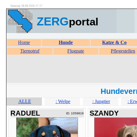
Samstag, 08.08.2026 17:17
ZERG
portal
Home
Hunde
Katze & Co
Tiernotruf
Flugpate
Pflegestellen
Hundever
ALLE
: Welpe
: Jungtier
: Er
RADUEL
SZANDY
ID: 1059816