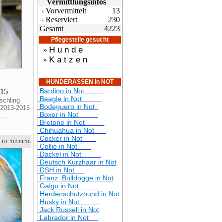
Vermittlungsin
fos
Vorvermittelt
13
Reserviert
230
Gesamt
4223
Pflegestelle gesucht
H u n d e
»
K a t z e n
»
HUNDERASSEN in NOT
Bardino in Not
015
Beagle in Not
schling
Bodeguero in Not
 2013-2015
Boxer in Not
...
Bretone in Not
Chihuahua in Not
Cocker in Not
ID: 1059610
Collie in Not
Dackel in Not
Deutsch Kurzhaar in Not
DSH in Not
Franz. Bulldogge in Not
Galgo in Not
Herdenschutzhund in Not
Husky in Not
Jack Russell in Not
Labrador in Not