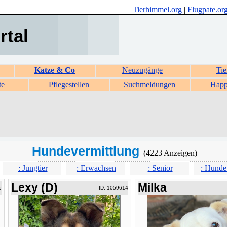
Tierhimmel.org
|
Flugpate.or
rtal
Katze & Co
Neuzugänge
Tie
te
Pflegestellen
Suchmeldungen
Happ
Hundevermittlung
(4223 Anzeigen)
: Jungtier
: Erwachsen
: Senior
: Hunde
Lexy (D)
Milka
5
ID: 1059614