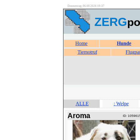
Donnerstag, 06.08.2026 19:37
ZERG
po
Home
Hunde
Tiernotruf
Flugpa
ALLE
: Welpe
Aroma
ID: 105961