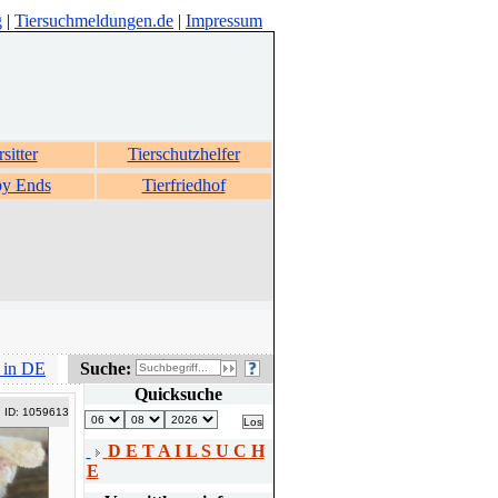
g
|
Tiersuchmeldungen.de
|
Impressum
rsitter
Tierschutzhelfer
y Ends
Tierfriedhof
 in DE
Suche:
Quicksuche
ID: 1059613
D E T A I L S U C H
E