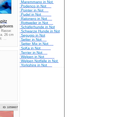
Maremmano in Not
Podenco in Not
Pointer in Not
Pudel in Not
Ratonero in Not
pitz
Rottweiler in Not
 geboren
Schäferhunde in Not
 Rasse:
Schwarze Hunde in Not
a. 26 cm
Segugio in Not
: ...
Setter in Not
Setter Mix in Not
SoKa in Not
Terrier in Not
Welpen in Not
Welpen Notfälle in Not
Yorkshire in Not
ID: 1059607