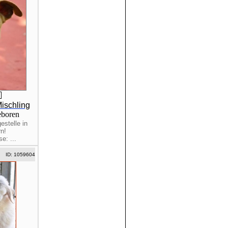
Mischling
eboren
estelle in
n!
e: ...
ID: 1059604