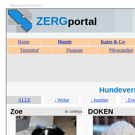
Mittwoch, 05.08.2026 23:57
ZERG
portal
Home
Hunde
Katze & Co
Tiernotruf
Flugpate
Pflegestellen
Hundever
ALLE
: Welpe
: Jungtier
: Er
Zoe
DOKEN
ID: 1059524