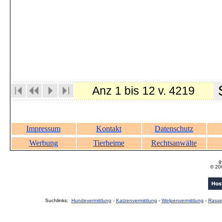
S
Anz 1 bis 12 v. 4219
Impressum
Kontakt
Datenschutz
Werbung
Tierheime
Rechtsanwälte
g
© 20
Suchlinks:
Hundevermittlung
-
Katzenvermittlung
-
Welpenvermittlung
-
Rass