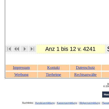
S
Anz 1 bis 12 v. 4241
Impressum
Kontakt
Datenschutz
Werbung
Tierheime
Rechtsanwälte
g
© 20
Suchlinks:
Hundevermittlung
-
Katzenvermittlung
-
Welpenvermittlung
-
Rass