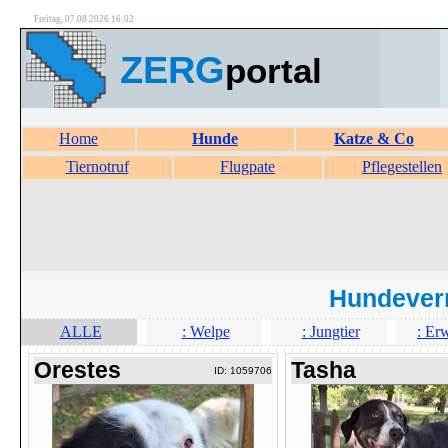
Freitag, 07.08.2026 16:02
ZERG
portal
Home
Hunde
Katze & Co
Tiernotruf
Flugpate
Pflegestellen
Hundever
ALLE
: Welpe
: Jungtier
: Er
Orestes
Tasha
ID: 1059706