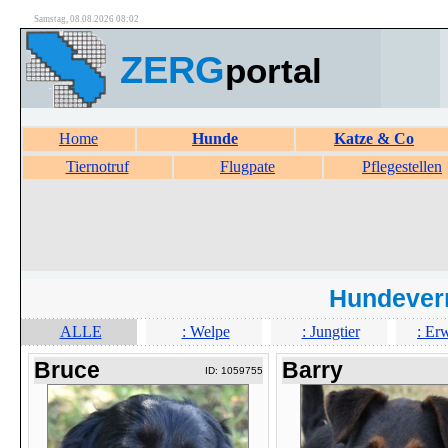
Samstag, 08.08.2026 08:02
ZERG
portal
Home
Hunde
Katze & Co
Tiernotruf
Flugpate
Pflegestellen
Hundever
ALLE
: Welpe
: Jungtier
: Er
Bruce
Barry
ID: 1059755