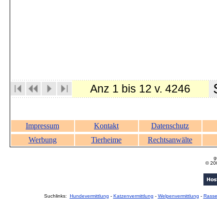
S
Anz 1 bis 12 v. 4246
Impressum
Kontakt
Datenschutz
Werbung
Tierheime
Rechtsanwälte
g
© 20
Suchlinks:
Hundevermittlung
-
Katzenvermittlung
-
Welpenvermittlung
-
Rass