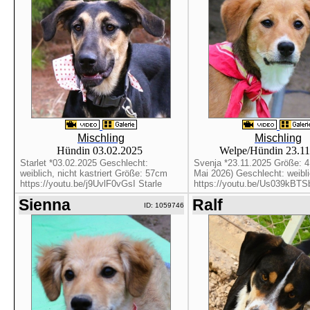
Mischling
Mischling
Hündin 03.02.2025
Welpe/Hündin 23.1
Starlet *03.02.2025 Geschlecht:
Svenja *23.11.2025 Größe: 
weiblich, nicht kastriert Größe: 57cm
Mai 2026) Geschlecht: weibl
https://youtu.be/j9UvlF0vGsI Starle
https://youtu.be/Us039kBTSb
Sienna
Ralf
ID: 1059746