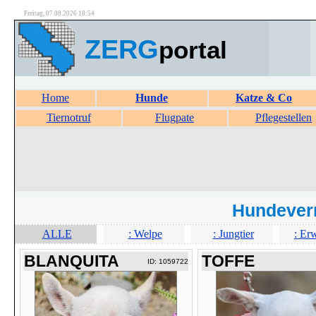
Freitag, 07.08.2026 18:54
ZERG
portal
Home
Hunde
Katze & Co
Tiernotruf
Flugpate
Pflegestellen
Hundever
ALLE
: Welpe
: Jungtier
: Er
BLANQUITA
TOFFE
ID: 1059722