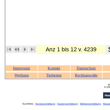
S
Anz 1 bis 12 v. 4239
Impressum
Kontakt
Datenschutz
Werbung
Tierheime
Rechtsanwälte
g
© 20
Suchlinks:
Hundevermittlung
-
Katzenvermittlung
-
Welpenvermittlung
-
Rass