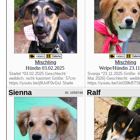
Mischling
Mischling
Hündin 03.02.2025
Welpe/Hündin 23.1
Starlet *03.02.2025 Geschlecht:
Svenja *23.11.2025 Größe: 
weiblich, nicht kastriert Größe: 57cm
Mai 2026) Geschlecht: weibl
https://youtu.be/j9UvlF0vGsI Starle
https://youtu.be/Us039kBTSb
Sienna
Ralf
ID: 1059746