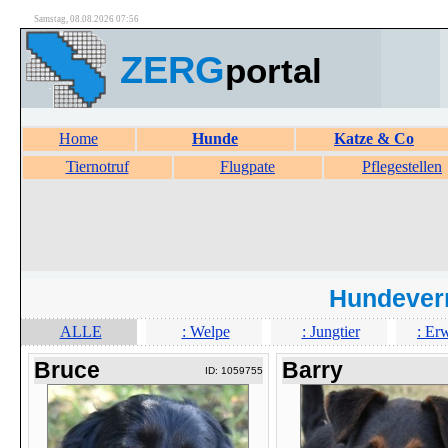
Samstag, 08.08.2026 07:56
ZERG
portal
Home
Hunde
Katze & Co
Tiernotruf
Flugpate
Pflegestellen
Hundever
ALLE
: Welpe
: Jungtier
: Er
Bruce
Barry
ID: 1059755