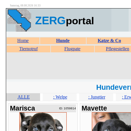
Samstag, 08.08.2026 16:33
ZERG
portal
Home
Hunde
Katze & Co
Tiernotruf
Flugpate
Pflegestellen
Hundever
ALLE
: Welpe
: Jungtier
: Er
Marisca
Mavette
ID: 1059814