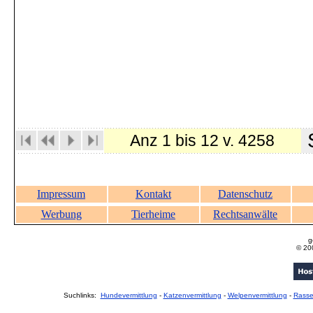
S
Anz 1 bis 12 v. 4258
Impressum
Kontakt
Datenschutz
Werbung
Tierheime
Rechtsanwälte
g
© 20
Suchlinks:
Hundevermittlung
-
Katzenvermittlung
-
Welpenvermittlung
-
Rass