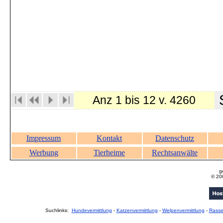
S
Anz 1 bis 12 v. 4260
Impressum
Kontakt
Datenschutz
Werbung
Tierheime
Rechtsanwälte
g
© 20
Suchlinks:
Hundevermittlung
-
Katzenvermittlung
-
Welpenvermittlung
-
Rass