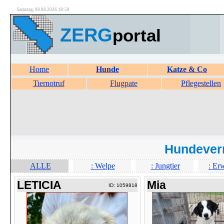
Samstag, 08.08.2026 18:59
ZERG
portal
Home
Hunde
Katze & Co
Tiernotruf
Flugpate
Pflegestellen
Hundever
ALLE
: Welpe
: Jungtier
: Er
LETICIA
Mia
ID: 1059818