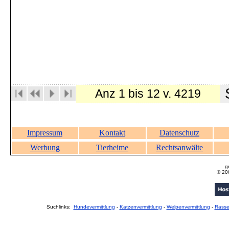
S
Anz 1 bis 12 v. 4219
Impressum
Kontakt
Datenschutz
Werbung
Tierheime
Rechtsanwälte
g
© 20
Suchlinks:
Hundevermittlung
-
Katzenvermittlung
-
Welpenvermittlung
-
Rass