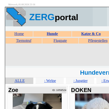
Mittwoch, 05.08.2026 23:56
ZERG
portal
Home
Hunde
Katze & Co
Tiernotruf
Flugpate
Pflegestellen
Hundever
ALLE
: Welpe
: Jungtier
: Er
Zoe
DOKEN
ID: 1059524