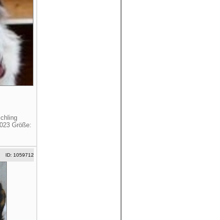
chling
2023 Größe:
ID: 1059712