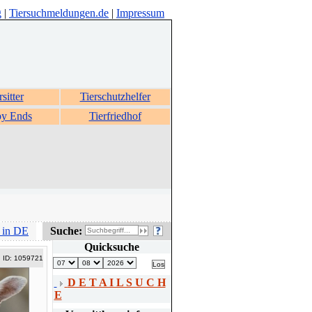
g
|
Tiersuchmeldungen.de
|
Impressum
rsitter
Tierschutzhelfer
y Ends
Tierfriedhof
 in DE
Suche:
Quicksuche
ID: 1059721
D E T A I L S U C H
E