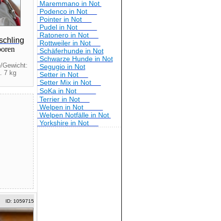
Maremmano in Not
Podenco in Not
Pointer in Not
Pudel in Not
Ratonero in Not
schling
Rottweiler in Not
boren
Schäferhunde in Not
Schwarze Hunde in Not
/Gewicht:
Segugio in Not
. 7 kg
Setter in Not
Setter Mix in Not
SoKa in Not
Terrier in Not
Welpen in Not
Welpen Notfälle in Not
Yorkshire in Not
ID: 1059715