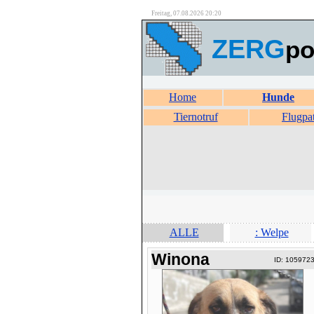
Freitag, 07.08.2026 20:20
ZERG
po
Home
Hunde
Tiernotruf
Flugpa
ALLE
: Welpe
Winona
ID: 105972