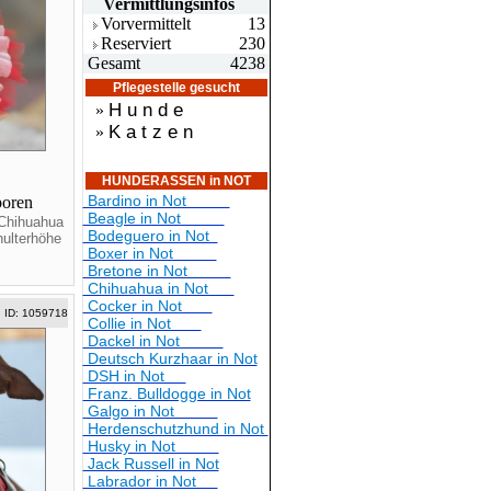
Vermittlungsin
fos
Vorvermittelt
13
Reserviert
230
Gesamt
4238
Pflegestelle gesucht
H u n d e
»
K a t z e n
»
HUNDERASSEN in NOT
Bardino in Not
boren
Beagle in Not
 Chihuahua
Bodeguero in Not
ulterhöhe
Boxer in Not
Bretone in Not
Chihuahua in Not
Cocker in Not
ID: 1059718
Collie in Not
Dackel in Not
Deutsch Kurzhaar in Not
DSH in Not
Franz. Bulldogge in Not
Galgo in Not
Herdenschutzhund in Not
Husky in Not
Jack Russell in Not
Labrador in Not