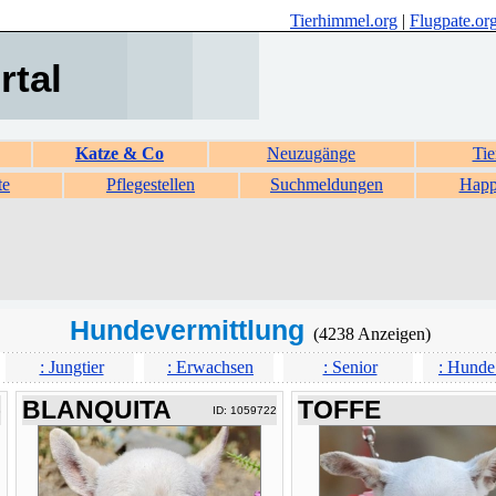
Tierhimmel.org
|
Flugpate.or
rtal
Katze & Co
Neuzugänge
Tie
te
Pflegestellen
Suchmeldungen
Happ
Hundevermittlung
(4238 Anzeigen)
: Jungtier
: Erwachsen
: Senior
: Hunde
BLANQUITA
TOFFE
3
ID: 1059722