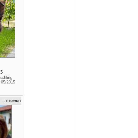
15
schling
. 05/2015
ID: 1059611