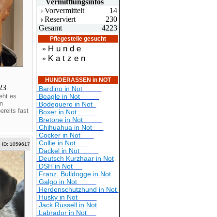
Vermittlungsin
fos
Vorvermittelt
14
Reserviert
230
Gesamt
4223
Pflegestelle gesucht
H u n d e
»
K a t z e n
»
HUNDERASSEN in NOT
023
Bardino in Not
eht es
Beagle in Not
n
Bodeguero in Not
reits fast
Boxer in Not
Bretone in Not
Chihuahua in Not
Cocker in Not
Collie in Not
ID: 1059617
Dackel in Not
Deutsch Kurzhaar in Not
DSH in Not
Franz. Bulldogge in Not
Galgo in Not
Herdenschutzhund in Not
Husky in Not
Jack Russell in Not
Labrador in Not