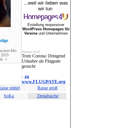
...weil wir lieben was
wir tun
Erstellung responsiver
WordPress Homepages für
Vereine
und Unternehmen
stige
racken-Mix
Oktober 2020
. 2015
Trotz Corona: Dringend
nk: <
Urlauber als Flugpate
gesucht
zu
»
www.FLUGPATE.org
asse mittel
Rasse groß
SoKa
Detailsuche