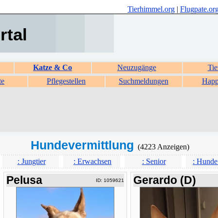
Tierhimmel.org
|
Flugpate.or
rtal
Katze & Co
Neuzugänge
Tie
te
Pflegestellen
Suchmeldungen
Happ
Hundevermittlung
(4223 Anzeigen)
: Jungtier
: Erwachsen
: Senior
: Hunde
Pelusa
Gerardo (D)
ID: 1059621