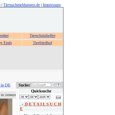
g
|
Tiersuchmeldungen.de
|
Impressum
rsitter
Tierschutzhelfer
y Ends
Tierfriedhof
 in DE
Suche:
Quicksuche
ID: 1059620
D E T A I L S U C H
E