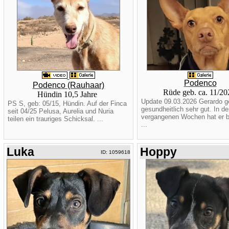
Podenco
Podenco (Rauhaar)
Rüde geb. ca. 11/2
Hündin 10,5 Jahre
Update 09.03.2026 Gerardo g
PS S, geb: 05/15, Hündin. Auf der Finca
gesundheitlich sehr gut. In de
seit 04/25 Pelusa, Aurelia und Nuria
vergangenen Wochen hat er be
teilen ein trauriges Schicksal. ...
...
Luka
Hoppy
ID: 1059618