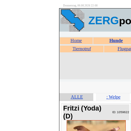
Donnerstag, 06.08.2026 22:08
ZERG
po
Home
Hunde
Tiernotruf
Flugpa
ALLE
: Welpe
Fritzi (Yoda)
ID: 1059622
(D)