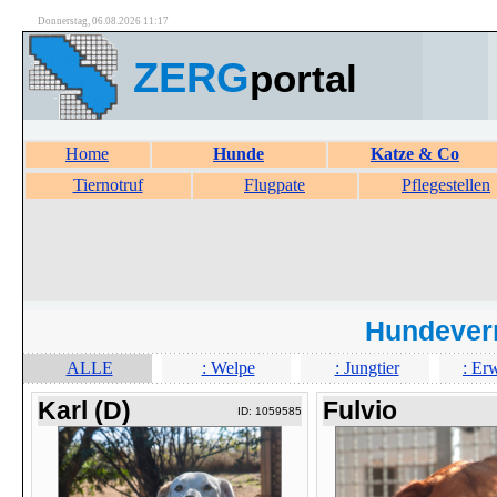
Donnerstag, 06.08.2026 11:17
ZERG
portal
Home
Hunde
Katze & Co
Tiernotruf
Flugpate
Pflegestellen
Hundever
ALLE
: Welpe
: Jungtier
: Er
Karl (D)
Fulvio
ID: 1059585