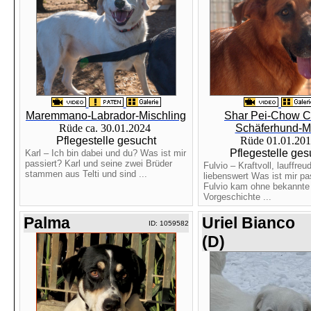
Maremmano-Labrador-Mischling
Shar Pei-Chow 
Rüde ca. 30.01.2024
Schäferhund-M
Pflegestelle gesucht
Rüde 01.01.20
Pflegestelle ges
Karl – Ich bin dabei und du? Was ist mir
passiert? Karl und seine zwei Brüder
Fulvio – Kraftvoll, lauffreud
stammen aus Telti und sind ...
liebenswert Was ist mir pa
Fulvio kam ohne bekannte
Vorgeschichte ...
Palma
Uriel Bianco
ID: 1059582
(D)