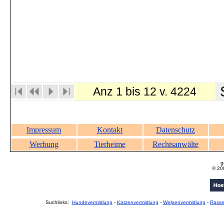
S
Anz 1 bis 12 v. 4224
Impressum
Kontakt
Datenschutz
Werbung
Tierheime
Rechtsanwälte
g
© 20
Suchlinks:
Hundevermittlung
-
Katzenvermittlung
-
Welpenvermittlung
-
Rass