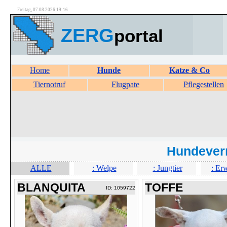
Freitag, 07.08.2026 19:16
ZERG
portal
Home
Hunde
Katze & Co
Tiernotruf
Flugpate
Pflegestellen
Hundever
ALLE
: Welpe
: Jungtier
: Er
BLANQUITA
TOFFE
ID: 1059722