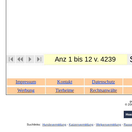
S
Anz 1 bis 12 v. 4239
Impressum
Kontakt
Datenschutz
Werbung
Tierheime
Rechtsanwälte
g
© 20
Suchlinks:
Hundevermittlung
-
Katzenvermittlung
-
Welpenvermittlung
-
Rass