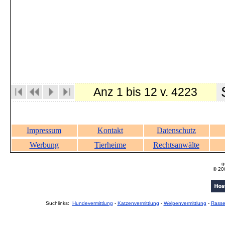
S
Anz 1 bis 12 v. 4223
Impressum
Kontakt
Datenschutz
Werbung
Tierheime
Rechtsanwälte
g
© 20
Suchlinks:
Hundevermittlung
-
Katzenvermittlung
-
Welpenvermittlung
-
Rass