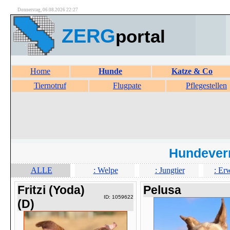
Donnerstag, 06.08.2026 22:27
ZERG
portal
Home
Hunde
Katze & Co
Tiernotruf
Flugpate
Pflegestellen
Hundever
ALLE
: Welpe
: Jungtier
: Er
Fritzi (Yoda)
Pelusa
ID: 1059622
(D)