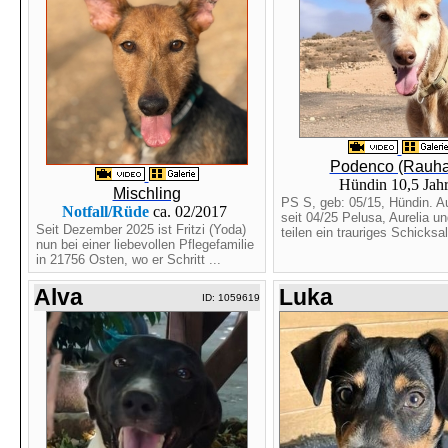
Podenco (Rauha
Hündin 10,5 Jah
Mischling
PS S, geb: 05/15, Hündin. Au
Notfall/Rüde
ca. 02/2017
seit 04/25 Pelusa, Aurelia un
Seit Dezember 2025 ist Fritzi (Yoda)
teilen ein trauriges Schicksal.
nun bei einer liebevollen Pflegefamilie
in 21756 Osten, wo er Schritt ...
Alva
Luka
ID: 1059619