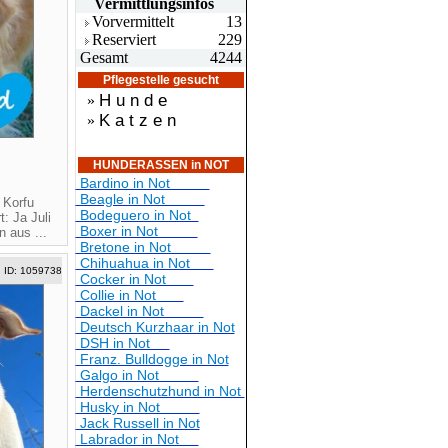
Vermittlungsin
fos
Vorvermittelt
13
Reserviert
229
Gesamt
4244
Pflegestelle gesucht
H u n d e
»
K a t z e n
»
HUNDERASSEN in NOT
Bardino in Not
Beagle in Not
 Korfu
Bodeguero in Not
: Ja Juli
Boxer in Not
 aus ...
Bretone in Not
Chihuahua in Not
ID: 1059738
Cocker in Not
Collie in Not
Dackel in Not
Deutsch Kurzhaar in Not
DSH in Not
Franz. Bulldogge in Not
Galgo in Not
Herdenschutzhund in Not
Husky in Not
Jack Russell in Not
Labrador in Not