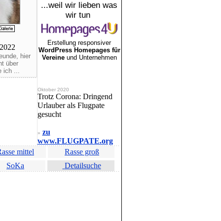
...weil wir lieben was
wir tun
Erstellung responsiver
.2022
WordPress Homepages für
eunde, hier
Vereine
und Unternehmen
ht über
ich ...
Oktober 2020
Trotz Corona: Dringend
Urlauber als Flugpate
gesucht
zu
»
www.FLUGPATE.org
asse mittel
Rasse groß
SoKa
Detailsuche