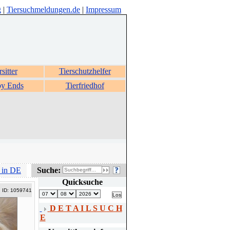
g
|
Tiersuchmeldungen.de
|
Impressum
rsitter
Tierschutzhelfer
y Ends
Tierfriedhof
 in DE
Suche:
Quicksuche
ID: 1059741
D E T A I L S U C H
E