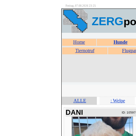
Freitag, 07.08.2026 23:25
ZERG
po
Home
Hunde
Tiernotruf
Flugpa
ALLE
: Welpe
DANI
ID: 10597