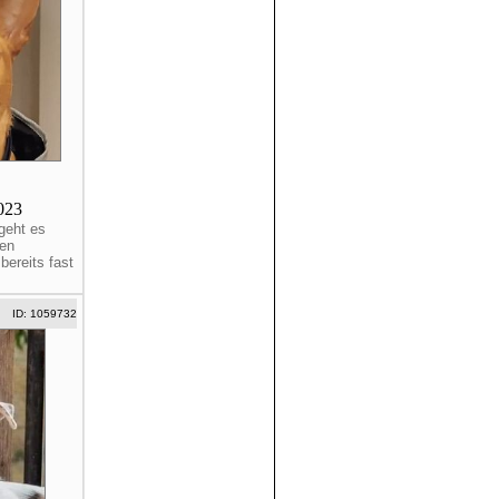
2023
geht es
den
ereits fast
ID: 1059732