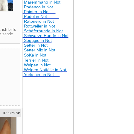
Maremmano in Not
Podenco in Not
Pointer in Not
Pudel in Not
Ratonero in Not
4
Rottweiler in Not
 ich bin's
Schäferhunde in Not
ch sende
Schwarze Hunde in Not
Segugio in Not
Setter in Not
Setter Mix in Not
SoKa in Not
Terrier in Not
Welpen in Not
Welpen Notfälle in Not
Yorkshire in Not
ID: 1059735