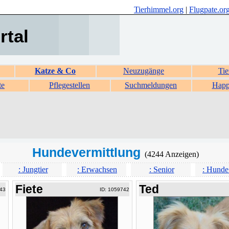
Tierhimmel.org
|
Flugpate.or
rtal
Katze & Co
Neuzugänge
Tie
te
Pflegestellen
Suchmeldungen
Happ
Hundevermittlung
(4244 Anzeigen)
: Jungtier
: Erwachsen
: Senior
: Hunde
Fiete
Ted
43
ID: 1059742