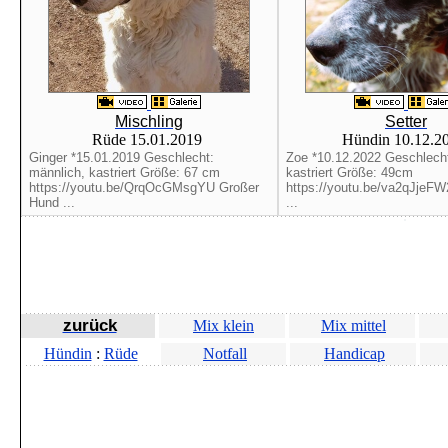
Mischling
Setter
Rüde 15.01.2019
Hündin 10.12.2
Ginger *15.01.2019 Geschlecht:
Zoe *10.12.2022 Geschlecht
männlich, kastriert Größe: 67 cm
kastriert Größe: 49cm
https://youtu.be/QrqOcGMsgYU Großer
https://youtu.be/va2qJjeFW
Hund ...
...
zurück
Mix klein
Mix mittel
Hündin
:
Rüde
Notfall
Handicap