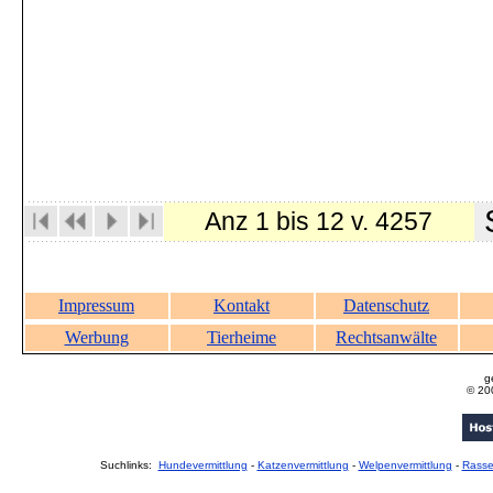
S
Anz 1 bis 12 v. 4257
Impressum
Kontakt
Datenschutz
Werbung
Tierheime
Rechtsanwälte
g
© 20
Suchlinks:
Hundevermittlung
-
Katzenvermittlung
-
Welpenvermittlung
-
Rass