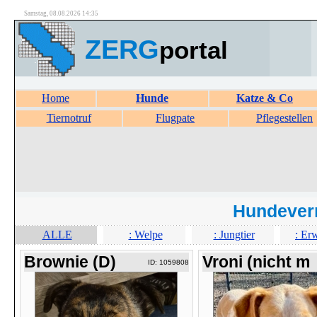
Samstag, 08.08.2026 14:35
ZERG
portal
Home
Hunde
Katze & Co
Tiernotruf
Flugpate
Pflegestellen
Hundever
ALLE
: Welpe
: Jungtier
: Er
Brownie (D)
Vroni (nicht m
ID: 1059808