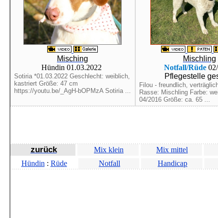
Misching
Mischling
Hündin 01.03.2022
Notfall/Rüde
02
Pflegestelle ge
Sotiria *01.03.2022 Geschlecht: weiblich,
kastriert Größe: 47 cm
Filou - freundlich, verträgli
https://youtu.be/_AgH-bOPMzA Sotiria ...
Rasse: Mischling Farbe: wei
04/2016 Größe: ca. 65 ...
zurück
Mix klein
Mix mittel
Hündin
:
Rüde
Notfall
Handicap