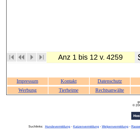
S
Anz 1 bis 12 v. 4259
Impressum
Kontakt
Datenschutz
Werbung
Tierheime
Rechtsanwälte
g
© 20
Suchlinks:
Hundevermittlung
-
Katzenvermittlung
-
Welpenvermittlung
-
Rass