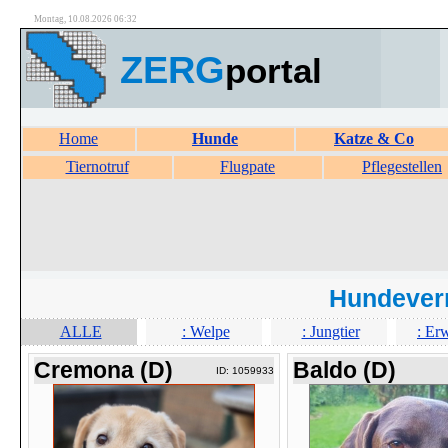
Montag, 10.08.2026 06:32
ZERG
portal
Home
Hunde
Katze & Co
Tiernotruf
Flugpate
Pflegestellen
Hundever
ALLE
: Welpe
: Jungtier
: Er
Cremona (D)
Baldo (D)
ID: 1059933