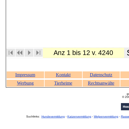
S
Anz 1 bis 12 v. 4240
Impressum
Kontakt
Datenschutz
Werbung
Tierheime
Rechtsanwälte
g
© 20
Suchlinks:
Hundevermittlung
-
Katzenvermittlung
-
Welpenvermittlung
-
Rass