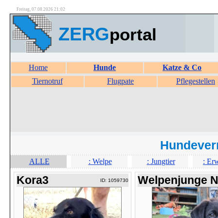
Freitag, 07.08.2026 21:02
ZERG
portal
Home
Hunde
Katze & Co
Tiernotruf
Flugpate
Pflegestellen
Hundever
ALLE
: Welpe
: Jungtier
: Er
Kora3
Welpenjunge 
ID: 1059730