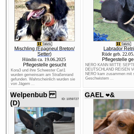
Mischling (Epagneul Breton/
Labrador Retr
Setter)
Rüde geb. 22.0
Hündin ca. 19.06.2025
Pflegestelle g
Pflegestelle gesucht
NERO KANN MITTE SEP
DEUTSCHLAND REISEN Vor
Kora3 und ihre Schwester Cari1
NERO kam zusammen mit s
wurden gemeinsam am Straßenrand
Geschwistern ...
gefunden. Wahrscheinlich wurden sie
von Jägern ...
Welpenbub
GAEL ❤&
ID: 1059727
(D)