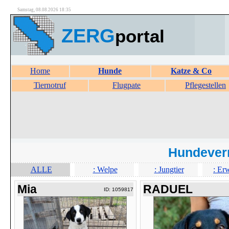
Samstag, 08.08.2026 18:35
ZERG
portal
Home
Hunde
Katze & Co
Tiernotruf
Flugpate
Pflegestellen
Hundever
ALLE
: Welpe
: Jungtier
: Er
Mia
RADUEL
ID: 1059817