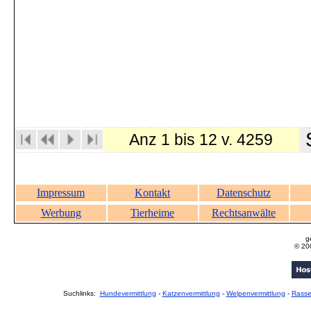
S
Anz 1 bis 12 v. 4259
Impressum
Kontakt
Datenschutz
Werbung
Tierheime
Rechtsanwälte
g
© 20
Suchlinks:
Hundevermittlung
-
Katzenvermittlung
-
Welpenvermittlung
-
Rass