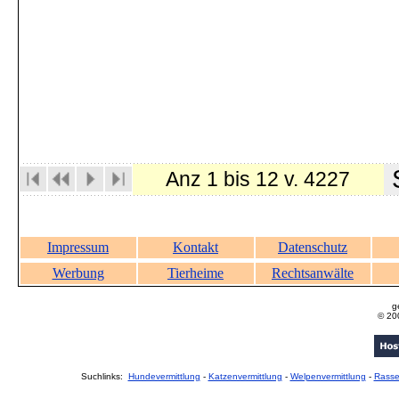
S
Anz 1 bis 12 v. 4227
Impressum
Kontakt
Datenschutz
Werbung
Tierheime
Rechtsanwälte
g
© 20
Suchlinks:
Hundevermittlung
-
Katzenvermittlung
-
Welpenvermittlung
-
Rass