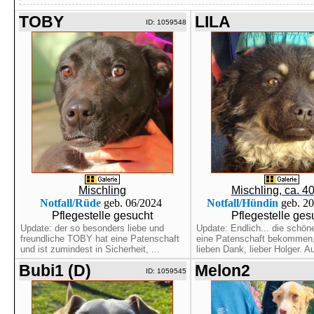
TOBY
LILA
ID: 1059548
Mischling
Mischling, ca. 4
Notfall/Rüde
geb. 06/2024
Notfall/Hündin
geb. 2
Pflegestelle gesucht
Pflegestelle ges
Update: der so besonders liebe und
Update: Endlich... die schön
freundliche TOBY hat eine Patenschaft
eine Patenschaft bekommen,
und ist zumindest in Sicherheit, ...
lieben Dank, lieber Holger. Au
Bubi1 (D)
Melon2
ID: 1059545