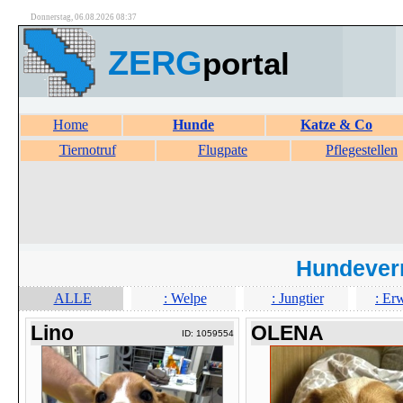
Donnerstag, 06.08.2026 08:37
ZERG
portal
Home
Hunde
Katze & Co
Tiernotruf
Flugpate
Pflegestellen
Hundever
ALLE
: Welpe
: Jungtier
: Er
Lino
OLENA
ID: 1059554