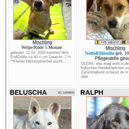
Mischling
Welpe/Rüde 5 Monate
Mischling
geboren: 12.03. 2026 kastriert:Nein
Notfall/Hündin
geb. 1
EndGröße ca 40 + cm Gewicht: ? 🐾
Pflegestelle ges
**Kleiner Herzensbrecher sucht ...
OLENA, was mag wohl in de
hübschen Hundeköpfchen vo
Zurückhaltend schaust du in
aber ...
BELUSCHA
RALPH
ID: 1059551