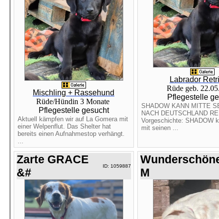
Labrador Retr
Rüde geb. 22.0
Mischling + Rassehund
Pflegestelle g
Rüde/Hündin 3 Monate
SHADOW KANN MITTE 
Pflegestelle gesucht
NACH DEUTSCHLAND RE
Aktuell kämpfen wir auf La Gomera mit
Vorgeschichte: SHADOW 
einer Welpenflut. Das Shelter hat
mit seinen ...
bereits einen Aufnahmestop verhängt.
...
Zarte GRACE
Wunderschön
ID: 1059887
&#
M