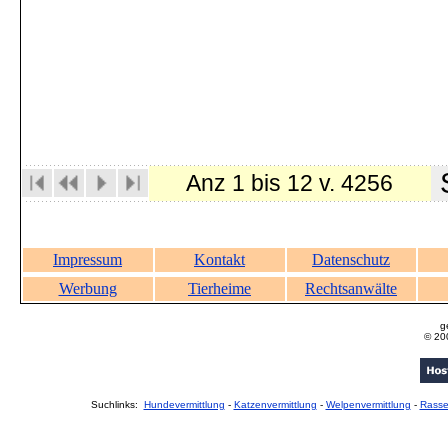
S
Anz 1 bis 12 v. 4256
Impressum
Kontakt
Datenschutz
Werbung
Tierheime
Rechtsanwälte
g
© 20
Suchlinks:
Hundevermittlung
-
Katzenvermittlung
-
Welpenvermittlung
-
Rass