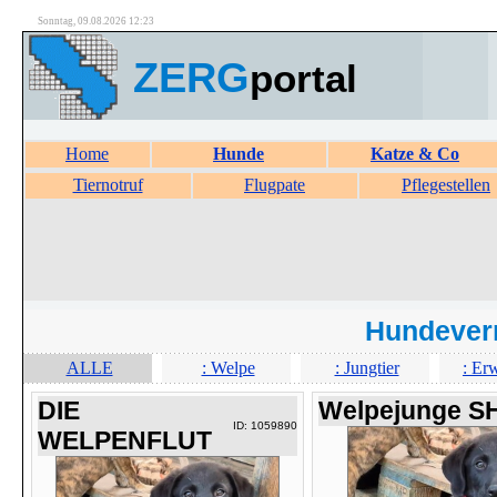
Sonntag, 09.08.2026 12:23
ZERG
portal
Home
Hunde
Katze & Co
Tiernotruf
Flugpate
Pflegestellen
Hundever
ALLE
: Welpe
: Jungtier
: Er
DIE
Welpejunge S
ID: 1059890
WELPENFLUT