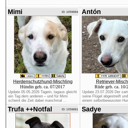
Mimi
Antón
ID: 1059884
Herdenschutzhund-Mischling
Retriever-Misch
Hündin geb. ca. 07/2017
Rüde geb. ca. 10
Update 05.05.2026 Tagein, tagaus gleicht
Update 23.07.2026 Der zart
ein Tag dem anderen – und für Mimi
seine Flügel abgestreift und
scheint die Zeit dabei manchmal ...
einem selbstbewussten Hun
Trufa ++Notfal
Sadye
ID: 1059881