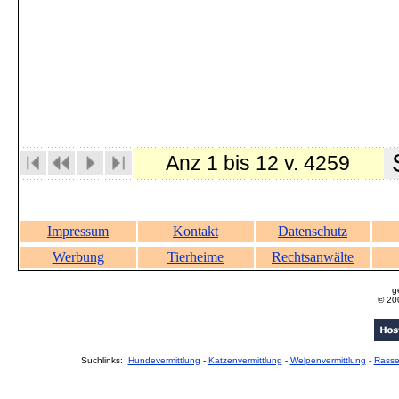
S
Anz 1 bis 12 v. 4259
Impressum
Kontakt
Datenschutz
Werbung
Tierheime
Rechtsanwälte
g
© 20
Suchlinks:
Hundevermittlung
-
Katzenvermittlung
-
Welpenvermittlung
-
Rass