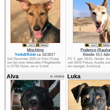
Mischling
Podenco (Rauha
Notfall/Rüde
ca. 02/2017
Hündin 10,5 Jah
Seit Dezember 2025 ist Fritzi (Yoda)
PS S, geb: 05/15, Hündin. Au
nun bei einer liebevollen Pflegefamilie
seit 04/25 Pelusa, Aurelia und
in 21756 Osten, wo er Schritt ...
ein trauriges Schicksal. ...
Alva
Luka
ID: 1059619