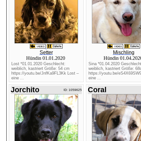
Setter
Mischling
Hündin 01.01.2020
Hündin 01.04.20
Lost *01.01.2020 Geschlecht:
Sina *01.04.2020 Geschlecht
weiblich, kastriert Größe: 54 cm
weiblich, kastriert Größe: 6
https://youtu.be/JnfKa9FL3Kk Lost –
https://youtu.be/eS4X69SW9
eine ...
eine ...
Jorchito
Coral
ID: 1059625