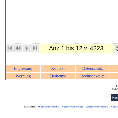
S
Anz 1 bis 12 v. 4223
Impressum
Kontakt
Datenschutz
Werbung
Tierheime
Rechtsanwälte
g
© 20
Suchlinks:
Hundevermittlung
-
Katzenvermittlung
-
Welpenvermittlung
-
Rass