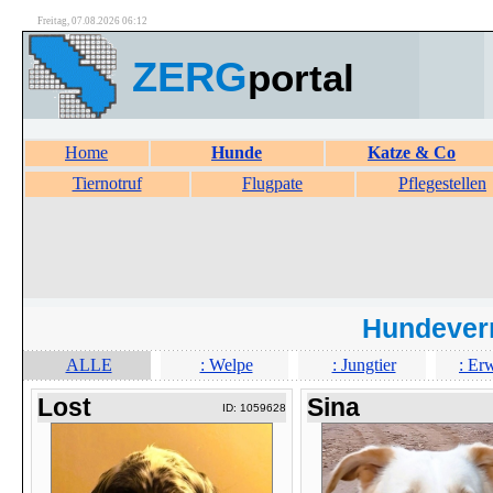
Freitag, 07.08.2026 06:12
ZERG
portal
Home
Hunde
Katze & Co
Tiernotruf
Flugpate
Pflegestellen
Hundever
ALLE
: Welpe
: Jungtier
: Er
Lost
Sina
ID: 1059628